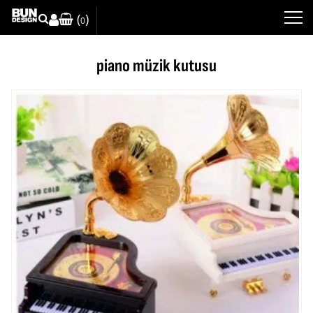
(
)
0
piano müzik kutusu