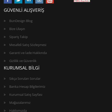
GÜVENLİ ALIŞVERİŞ
BunDesign Blog
Bize Ulaşın
Sipariş Takip
Mesafeli Satış Sözleşmesi
Garanti ve İade Hakkında
Gizlilik ve Güvenlik
KURUMSAL BİLGİ
Sıkça Sorulan Sorular
Banka Hesap Bilgilerimiz
Kurumsal Satış Sayfası
Mağazalarımız
Hakkımızda