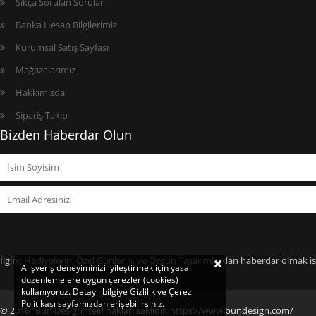
Sıkça Sorulan Sorular
Banka Hesap Bilgilerimiz
Kurumsal Satış Sayfası
Mağazalarımız
Hakkımızda
Sipariş Takip
Bizden Haberdar Olun
İlginç Hediyelerin, Özel Günlerin, ve Özgün Tasarımlardan haberdar olmak ist
Alışveriş deneyiminizi iyileştirmek için yasal
düzenlemelere uygun çerezler (cookies)
kullanıyoruz. Detaylı bilgiye
Gizlilik ve Çerez
Politikası
sayfamızdan erişebilirsiniz.
© 2016 "Bun Design" telif hakları saklıdır. https://www.bundesign.com/