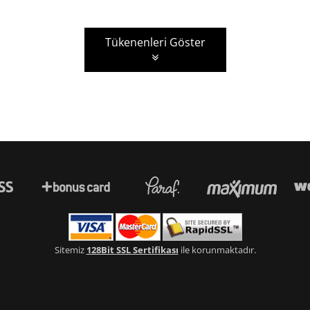
Tükenenleri Göster
Sitemiz
128Bit SSL Sertifikası
ile korunmaktadır.