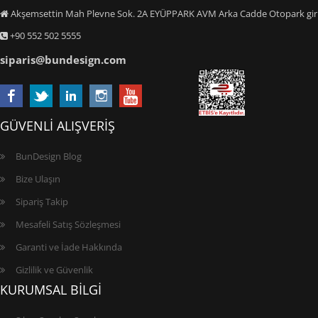
Akşemsettin Mah Plevne Sok. 2A EYÜPPARK AVM Arka Cadde Otopark giriş
+90 552 502 5555
siparis@bundesign.com
GÜVENLİ ALIŞVERİŞ
BunDesign Blog
Bize Ulaşın
Sipariş Takip
Mesafeli Satış Sözleşmesi
Garanti ve İade Hakkında
Gizlilik ve Güvenlik
KURUMSAL BİLGİ