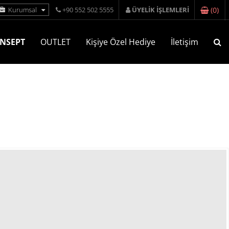
(
0
)
Kurumsal
+90 552 502 5555
ÜYELİK İŞLEMLERİ
NSEPT
OUTLET
Kişiye Özel Hediye
İletişim