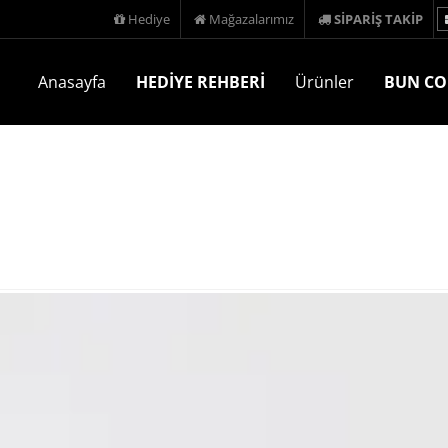
Hediye
Mağazalarımız
SİPARİŞ TAKİP
Anasayfa
HEDİYE REHBERİ
Ürünler
BUN CO