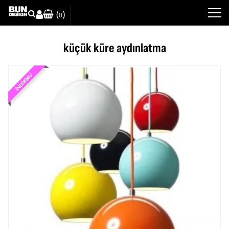
(
)
0
küçük küre aydınlatma