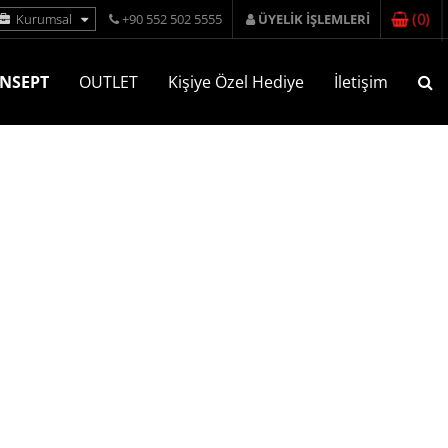
(
0
)
Kurumsal
+90 552 502 5555
ÜYELİK İŞLEMLERİ
NSEPT
OUTLET
Kişiye Özel Hediye
İletişim