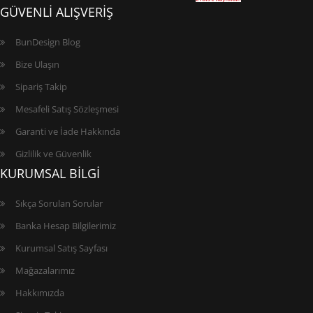
GÜVENLİ ALIŞVERİŞ
BunDesign Blog
Bize Ulaşın
Sipariş Takip
Mesafeli Satış Sözleşmesi
Garanti ve İade Hakkında
Gizlilik ve Güvenlik
KURUMSAL BİLGİ
Sıkça Sorulan Sorular
Banka Hesap Bilgilerimiz
Kurumsal Satış Sayfası
Mağazalarımız
Hakkımızda