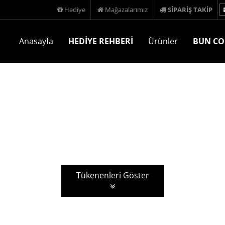
Hediye
Mağazalarımız
SİPARİŞ TAKİP
Anasayfa
HEDİYE REHBERİ
Ürünler
BUN CO
Tükenenleri Göster