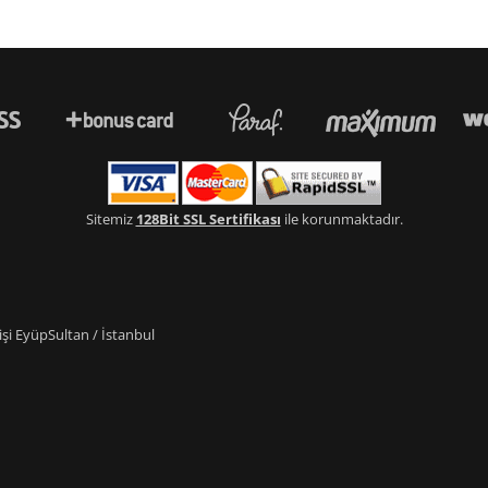
Sitemiz
128Bit SSL Sertifikası
ile korunmaktadır.
i EyüpSultan / İstanbul