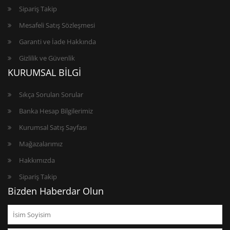
Sipariş Takip
Mesafeli Satış Sözleşmesi
Garanti ve İade Hakkında
Gizlilik ve Güvenlik
KURUMSAL BİLGİ
Sıkça Sorulan Sorular
Banka Hesap Bilgilerimiz
Kurumsal Satış Sayfası
Mağazalarımız
Hakkımızda
Sipariş Takip
Bizden Haberdar Olun