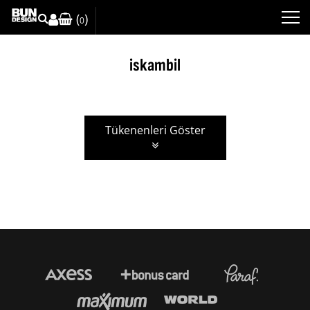
(
)
0
iskambil
Tükenenleri Göster