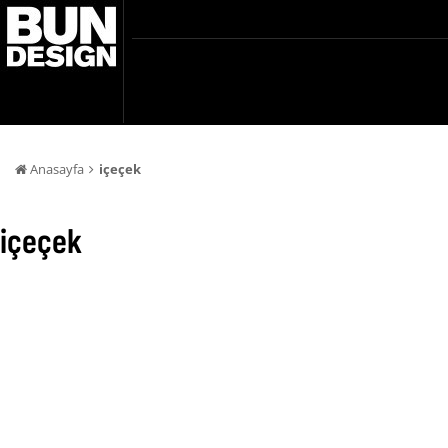
Anasayfa
içeçek
içeçek