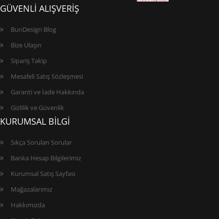
GÜVENLİ ALIŞVERİŞ
BunDesign Blog
Bize Ulaşın
Sipariş Takip
Mesafeli Satış Sözleşmesi
Garanti ve İade Hakkında
Gizlilik ve Güvenlik
KURUMSAL BİLGİ
Sıkça Sorulan Sorular
Banka Hesap Bilgilerimiz
Kurumsal Satış Sayfası
Mağazalarımız
Hakkımızda