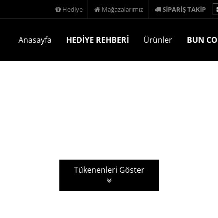
Hediye
Mağazalarımız
SİPARİŞ TAKİP
Anasayfa
HEDİYE REHBERİ
Ürünler
BUN CO
Tükenenleri Göster