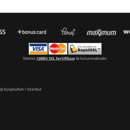
Sitemiz
128Bit SSL Sertifikası
ile korunmaktadır.
i EyüpSultan / İstanbul