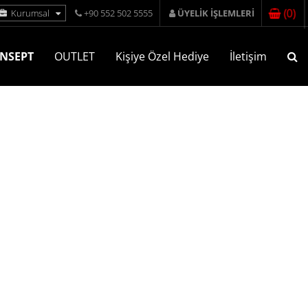
(
0
)
Kurumsal
+90 552 502 5555
ÜYELİK İŞLEMLERİ
NSEPT
OUTLET
Kişiye Özel Hediye
İletişim