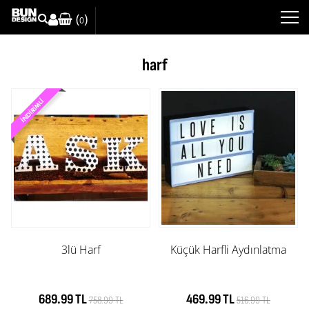
(
)
0
harf
3lü Harf
Küçük Harfli Aydınlatma
689.99 TL
469.99 TL
758.99 TL
516.99 TL