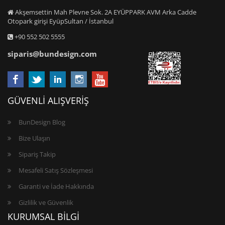
Akşemsettin Mah Plevne Sok. 2A EYÜPPARK AVM Arka Cadde
Otopark girişi EyüpSultan / İstanbul
+90 552 502 5555
siparis@bundesign.com
GÜVENLİ ALIŞVERİŞ
BunDesign Blog
Bize Ulaşın
Sipariş Takip
Mesafeli Satış Sözleşmesi
Garanti ve İade Hakkında
Gizlilik ve Güvenlik
KURUMSAL BİLGİ