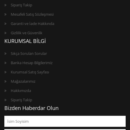
Sipariş Takip
Mesafeli Satış Sözleşmesi
Garanti ve İade Hakkında
Gizlilik ve Güvenlik
KURUMSAL BİLGİ
Sıkça Sorulan Sorular
Banka Hesap Bilgilerimiz
Kurumsal Satış Sayfası
Mağazalarımız
Hakkımızda
Sipariş Takip
Bizden Haberdar Olun