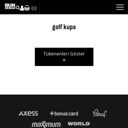
(
)
0
golf kupa
Tükenenleri Göster