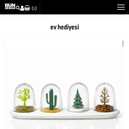
(
)
0
ev hediyesi