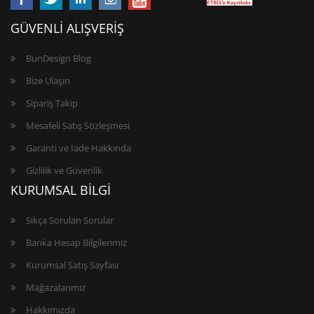
GÜVENLİ ALIŞVERİŞ
BunDesign Blog
Bize Ulaşın
Sipariş Takip
Mesafeli Satış Sözleşmesi
Garanti ve İade Hakkında
Gizlilik ve Güvenlik
KURUMSAL BİLGİ
Sıkça Sorulan Sorular
Banka Hesap Bilgilerimiz
Kurumsal Satış Sayfası
Mağazalarımız
Hakkımızda