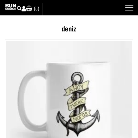
(
)
0
deniz