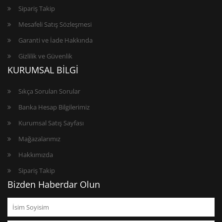
Sipariş Takip
Mesafeli Satış Sözleşmesi
Garanti ve İade Hakkında
Gizlilik ve Güvenlik
KURUMSAL BİLGİ
Sıkça Sorulan Sorular
Banka Hesap Bilgilerimiz
Kurumsal Satış Sayfası
Mağazalarımız
Hakkımızda
Sipariş Takip
Bizden Haberdar Olun