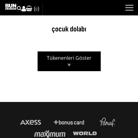
(
)
0
çocuk dolabı
Tükenenleri Göster