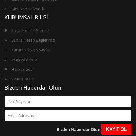
Gizlilik ve Güvenlik
KURUMSAL BİLGİ
Sıkça Sorulan Sorular
Banka Hesap Bilgilerimiz
Kurumsal Satış Sayfası
Mağazalarımız
Hakkımızda
Sipariş Takip
Bizden Haberdar Olun
Bizden Haberdar Olun
KAYIT OL