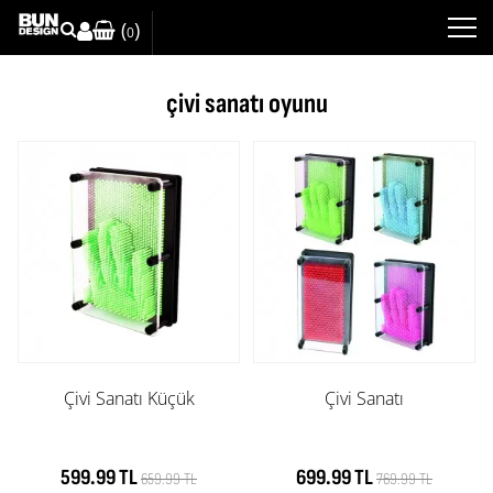
(
)
0
çivi sanatı oyunu
Çivi Sanatı Küçük
Çivi Sanatı
599.99 TL
699.99 TL
659.99 TL
769.99 TL