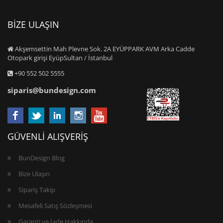
BİZE ULAŞIN
Akşemsettin Mah Plevne Sok. 2A EYÜPPARK AVM Arka Cadde
Otopark girişi EyüpSultan / İstanbul
+90 552 502 5555
siparis@bundesign.com
GÜVENLİ ALIŞVERİŞ
BunDesign Blog
Bize Ulaşın
Sipariş Takip
Mesafeli Satış Sözleşmesi
Garanti ve İade Hakkında