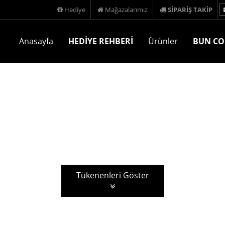
Hediye
Mağazalarımız
SİPARİŞ TAKİP
Anasayfa
HEDİYE REHBERİ
Ürünler
BUN CO
Tükenenleri Göster