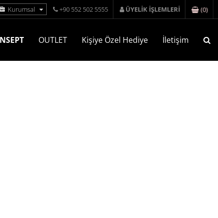
(
0
)
Kurumsal
+90 552 502 5555
ÜYELİK İŞLEMLERİ
NSEPT
OUTLET
Kişiye Özel Hediye
İletişim