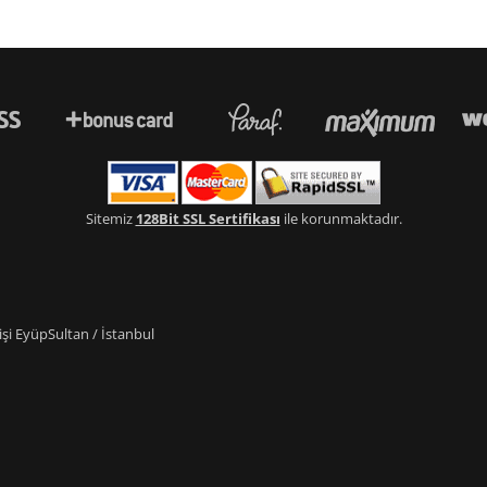
Sitemiz
128Bit SSL Sertifikası
ile korunmaktadır.
i EyüpSultan / İstanbul