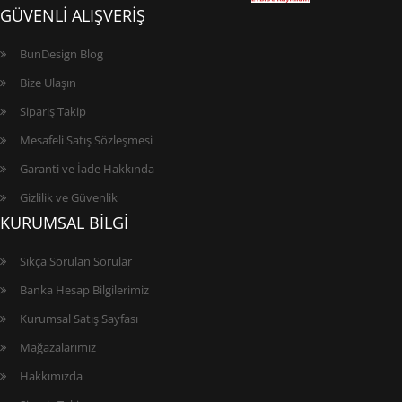
GÜVENLİ ALIŞVERİŞ
BunDesign Blog
Bize Ulaşın
Sipariş Takip
Mesafeli Satış Sözleşmesi
Garanti ve İade Hakkında
Gizlilik ve Güvenlik
KURUMSAL BİLGİ
Sıkça Sorulan Sorular
Banka Hesap Bilgilerimiz
Kurumsal Satış Sayfası
Mağazalarımız
Hakkımızda