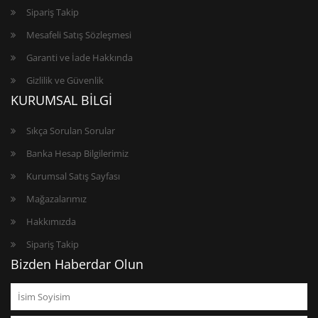
Sipariş Takip
Mesafeli Satış Sözleşmesi
Garanti ve İade Hakkında
Gizlilik ve Güvenlik
KURUMSAL BİLGİ
Sıkça Sorulan Sorular
Banka Hesap Bilgilerimiz
Kurumsal Satış Sayfası
Mağazalarımız
Hakkımızda
Sipariş Takip
Bizden Haberdar Olun