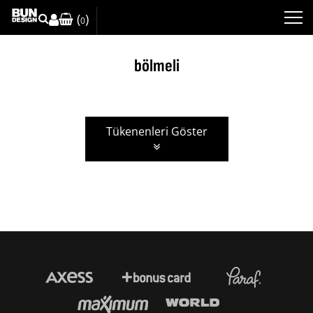
(
)
0
bölmeli
Tükenenleri Göster