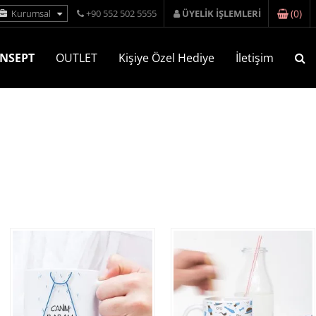
(
0
)
Kurumsal
+90 552 502 5555
ÜYELİK İŞLEMLERİ
NSEPT
OUTLET
Kişiye Özel Hediye
İletişim
in için bir sayfaya topladık.