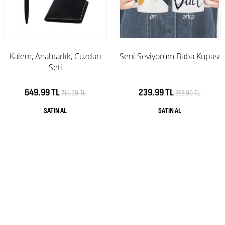
Kalem, Anahtarlık, Cüzdan
Seni Seviyorum Baba Kupası
Seti
649.99 TL
239.99 TL
714.99 TL
263.99 TL