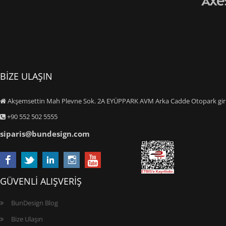
BİZE ULAŞIN
Akşemsettin Mah Plevne Sok. 2A EYÜPPARK AVM Arka Cadde Otopark giriş
+90 552 502 5555
siparis@bundesign.com
GÜVENLİ ALIŞVERİŞ
BunDesign Blog
Bize Ulaşın