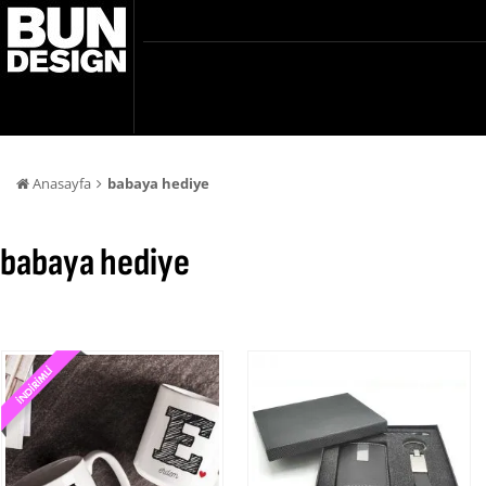
Anasayfa
babaya hediye
babaya hediye
Babaya Hediye
Babaya ne hediye alıyım diye düşünüyorsanız yüzlerce farklı he