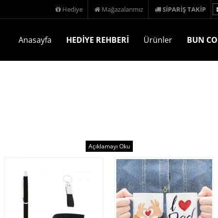
Hediye
Mağazalarımız
SİPARİŞ TAKİP
Anasayfa
HEDİYE REHBERİ
Ürünler
BUN CO
diye çeşidi ile karşınızdayız. En güzel ve özel hediyeleri siz