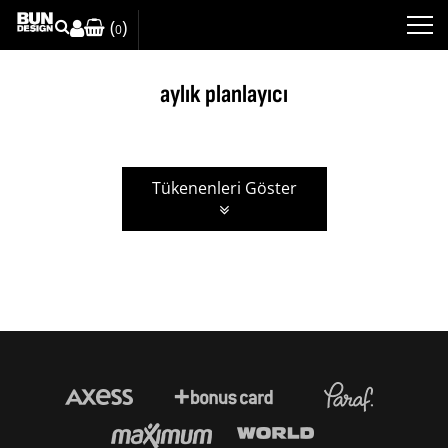
(
)
0
aylık planlayıcı
Tükenenleri Göster