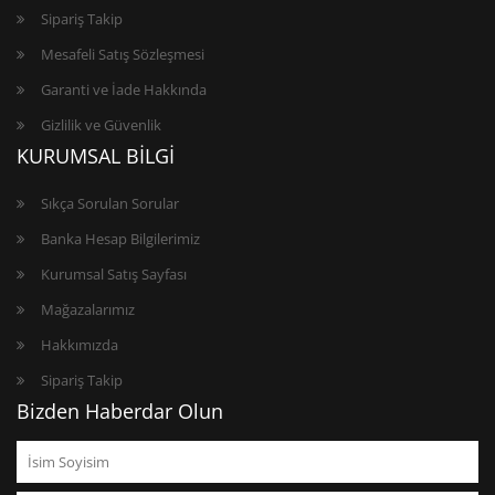
Sipariş Takip
Mesafeli Satış Sözleşmesi
Garanti ve İade Hakkında
Gizlilik ve Güvenlik
KURUMSAL BİLGİ
Sıkça Sorulan Sorular
Banka Hesap Bilgilerimiz
Kurumsal Satış Sayfası
Mağazalarımız
Hakkımızda
Sipariş Takip
Bizden Haberdar Olun