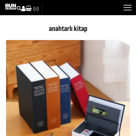
(
)
0
anahtarlı kitap