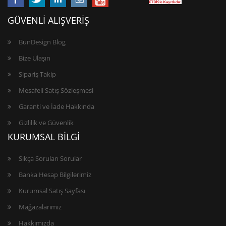
GÜVENLİ ALIŞVERİŞ
BunDesign Blog
Bize Ulaşın
Sipariş Takip
Mesafeli Satış Sözleşmesi
Garanti ve İade Hakkında
Gizlilik ve Güvenlik
KURUMSAL BİLGİ
Sıkça Sorulan Sorular
Banka Hesap Bilgilerimiz
Kurumsal Satış Sayfası
Mağazalarımız
Hakkımızda