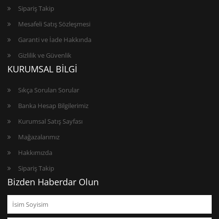
Sipariş Takip
Mesafeli Satış Sözleşmesi
Garanti ve İade Hakkında
Gizlilik ve Güvenlik
KURUMSAL BİLGİ
Sıkça Sorulan Sorular
Banka Hesap Bilgilerimiz
Kurumsal Satış Sayfası
Mağazalarımız
Hakkımızda
Sipariş Takip
Bizden Haberdar Olun