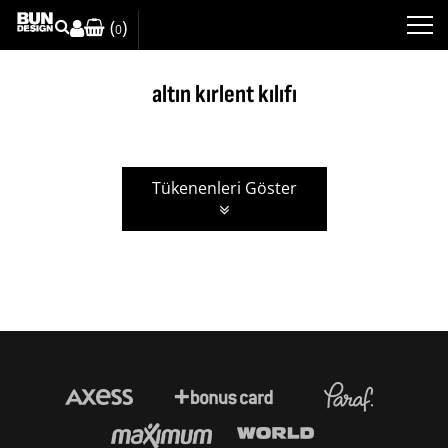
(
)
0
altın kırlent kılıfı
altın kırlent kılıfı
Tükenenleri Göster