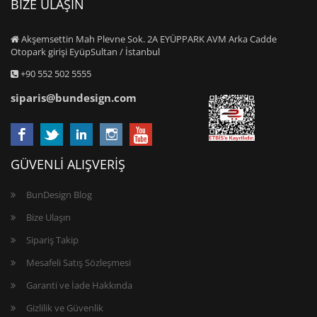
BİZE ULAŞIN
Akşemsettin Mah Plevne Sok. 2A EYÜPPARK AVM Arka Cadde
Otopark girişi EyüpSultan / İstanbul
+90 552 502 5555
siparis@bundesign.com
GÜVENLİ ALIŞVERİŞ
BunDesign Blog
Bize Ulaşın
Sipariş Takip
Mesafeli Satış Sözleşmesi
Garanti ve İade Hakkında
Gizlilik ve Güvenlik