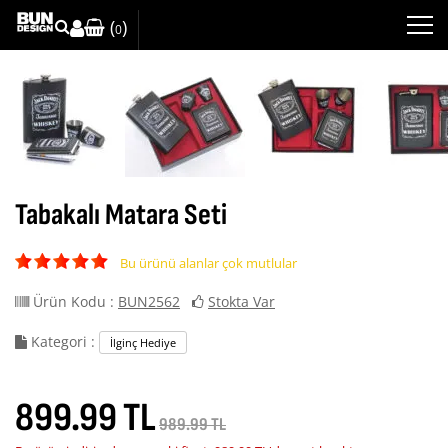
(
)
0
Tabakalı Matara Seti
Bu ürünü alanlar çok mutlular
Ürün Kodu :
BUN2562
Stokta Var
Kategori :
İlginç Hediye
899.99 TL
989.99 TL