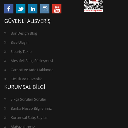
GÜVENLİ ALIŞVERİŞ
BunDesign Blog
Bize Ulaşın
Sipariş Takip
Mesafeli Satış Sözleşmesi
Garanti ve İade Hakkında
Gizlilik ve Güvenlik
KURUMSAL BİLGİ
Sıkça Sorulan Sorular
Banka Hesap Bilgilerimiz
Kurumsal Satış Sayfası
Mağazalarımız