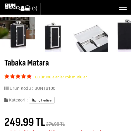
(
)
0
Tabaka Matara
Bu ürünü alanlar çok mutlular
Ürün Kodu :
BUNTB100
Kategori :
İlginç Hediye
249.99 TL
274.99 TL