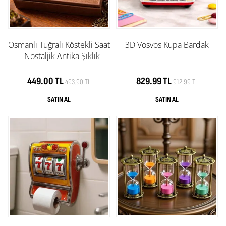
Osmanlı Tuğralı Köstekli Saat
3D Vosvos Kupa Bardak
– Nostaljik Antika Şıklık
449.00 TL
829.99 TL
493.90 TL
912.99 TL