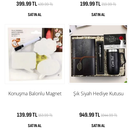
399.99 TL
199.99 TL
439.99 TL
219.99 TL
Konuşma Balonlu Magnet
Şık Siyah Hediye Kutusu
139.99 TL
949.99 TL
153.99 TL
1044.99 TL