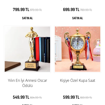
799.99 TL
699.99 TL
879.99 TL
769.99 TL
Yılın En İyi Annesi Oscar
Kişiye Özel Kupa Saat
Ödülü
549.99 TL
599.99 TL
604.99 TL
659.99 TL