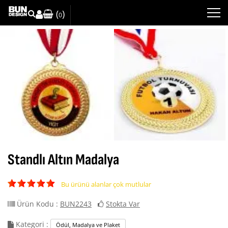
(
)
0
Standlı Altın Madalya
Bu ürünü alanlar çok mutlular
Ürün Kodu :
BUN2243
Stokta Var
Kategori :
Ödül, Madalya ve Plaket