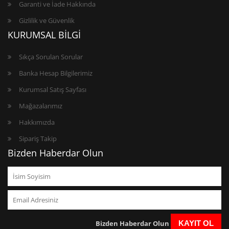
Garanti ve İade Hakkında
Gizlilik ve Güvenlik
KURUMSAL BİLGİ
Sıkça Sorulan Sorular
Banka Hesap Bilgilerimiz
Kurumsal Satış Sayfası
Mağazalarımız
Hakkımızda
Sipariş Takip
Bizden Haberdar Olun
Bizden Haberdar Olun
KAYIT OL