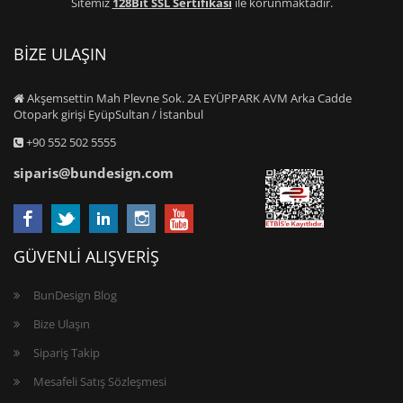
Sitemiz
128Bit SSL Sertifikası
ile korunmaktadır.
BİZE ULAŞIN
Akşemsettin Mah Plevne Sok. 2A EYÜPPARK AVM Arka Cadde
Otopark girişi EyüpSultan / İstanbul
+90 552 502 5555
siparis@bundesign.com
GÜVENLİ ALIŞVERİŞ
BunDesign Blog
Bize Ulaşın
Sipariş Takip
Mesafeli Satış Sözleşmesi