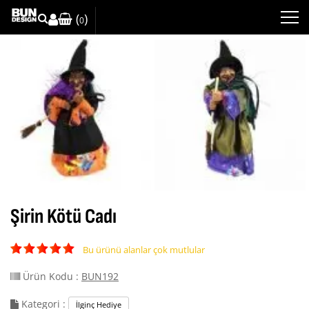
(
)
0
Şirin Kötü Cadı
Bu ürünü alanlar çok mutlular
Ürün Kodu :
BUN192
Kategori :
İlginç Hediye