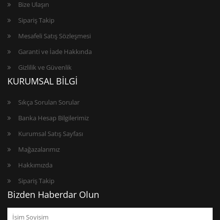
Bize Ulaşın
Sipariş Takip
Mesafeli Satış Sözleşmesi
Garanti ve İade Hakkında
Gizlilik ve Güvenlik
KURUMSAL BİLGİ
Sıkça Sorulan Sorular
Banka Hesap Bilgilerimiz
Kurumsal Satış Sayfası
Mağazalarımız
Hakkımızda
Sipariş Takip
Bizden Haberdar Olun