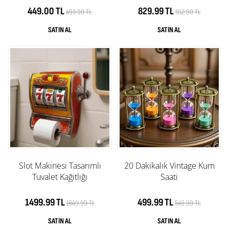
449.00 TL
829.99 TL
493.90 TL
912.99 TL
Slot Makinesi Tasarımlı
20 Dakikalık Vintage Kum
Tuvalet Kağıtlığı
Saati
1499.99 TL
499.99 TL
1649.99 TL
549.99 TL