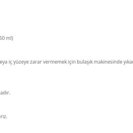
350 ml)
a veya iç yüzeye zarar vermemek için bulaşık makinesinde yık
adır.
riz.