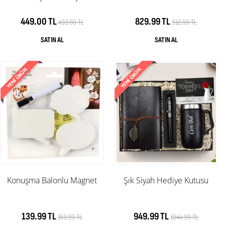
449.00 TL
829.99 TL
493.90 TL
912.99 TL
Konuşma Balonlu Magnet
Şık Siyah Hediye Kutusu
139.99 TL
949.99 TL
153.99 TL
1044.99 TL