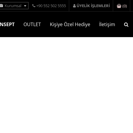
(
0
)
Kurumsal
+90 552 502 5555
ÜYELİK İŞLEMLERİ
NSEPT
OUTLET
Kişiye Özel Hediye
İletişim