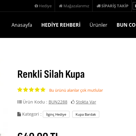
Hediye
Mağazalarımız
SİPARİŞ TAKİP
Anasayfa
HEDİYE REHBERİ
Ürünler
BUN CO
Renkli Silah Kupa
Bu ürünü alanlar çok mutlular
Ürün Kodu :
BUN2288
Stokta Var
Kategori :
İlginç Hediye
Kupa Bardak