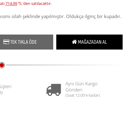
atı
714.99
TL'den satılacaktır.
smı silah şeklinde yapılmıştır. Oldukça ilginç bir kupadır.
TEK TIKLA ÖDE
MAĞAZADAN AL
Aynı Gün Kargo
üşteri
Gönderi
ti
(Saat 12:00'e kadar)