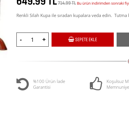
649.99 TL
714.99 TL
Bu ürün indirimden sonraki fiy
Renkli Silah Kupa ile sıradan kupalara veda edin. Tutma kı
-
+
SEPETE EKLE
%100 Ürün İade
Koşulsuz M
Garantisi
Memnuniye