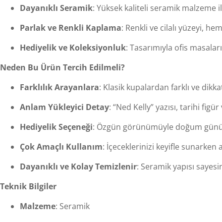
Dayanıklı Seramik
: Yüksek kaliteli seramik malzeme i
Parlak ve Renkli Kaplama
: Renkli ve cilalı yüzeyi, he
Hediyelik ve Koleksiyonluk
: Tasarımıyla ofis masalar
Neden Bu Ürün Tercih Edilmeli?
Farklılık Arayanlara
: Klasik kupalardan farklı ve dikk
Anlam Yükleyici Detay
: “Ned Kelly” yazısı, tarihi fig
Hediyelik Seçeneği
: Özgün görünümüyle doğum günü, öz
Çok Amaçlı Kullanım
: İçeceklerinizi keyifle sunarken
Dayanıklı ve Kolay Temizlenir
: Seramik yapısı sayesi
Teknik Bilgiler
Malzeme
: Seramik