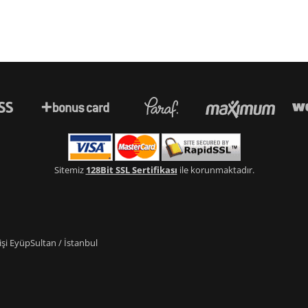
Sitemiz
128Bit SSL Sertifikası
ile korunmaktadır.
i EyüpSultan / İstanbul