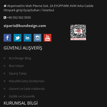
Akşemsettin Mah Plevne Sok. 2A EYÜPPARK AVM Arka Cadde
Otopark girişi EyüpSultan / İstanbul
+90 552 502 5555
siparis@bundesign.com
GÜVENLİ ALIŞVERİŞ
BunDesign Blog
Bize Ulaşın
Sipariş Takip
Mesafeli Satış Sözleşmesi
Garanti ve İade Hakkında
Gizlilik ve Güvenlik
KURUMSAL BİLGİ