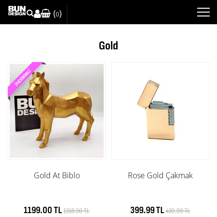
(
)
0
Gold
Gold At Biblo
Rose Gold Çakmak
1199.00 TL
399.99 TL
1318.90 TL
439.99 TL