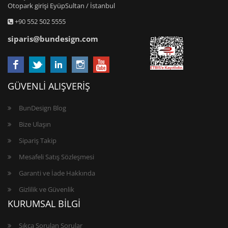
Otopark girişi EyüpSultan / İstanbul
+90 552 502 5555
siparis@bundesign.com
GÜVENLİ ALIŞVERİŞ
BunDesign Blog
Bize Ulaşın
Sipariş Takip
Mesafeli Satış Sözleşmesi
Garanti ve İade Hakkında
Gizlilik ve Güvenlik
KURUMSAL BİLGİ
Sıkça Sorulan Sorular