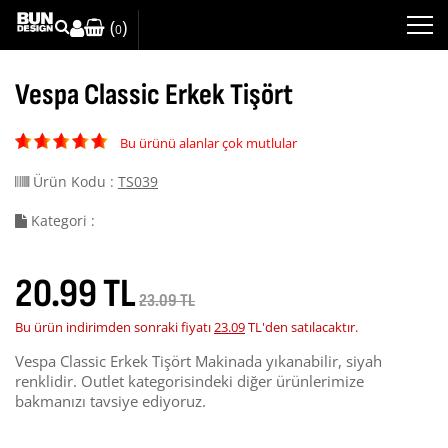
(
)
0
Vespa Classic Erkek Tişört
Bu ürünü alanlar çok mutlular
Ürün Kodu :
TS039
Kategori :
20.99 TL
23.09 TL
Bu ürün indirimden sonraki fiyatı
23.09
TL'den satılacaktır.
Vespa Classic Erkek Tişört Makinada yıkanabilir, siyah
renklidir. Outlet kategorisindeki diğer ürünlerimize
bakmanızı tavsiye ediyoruz.