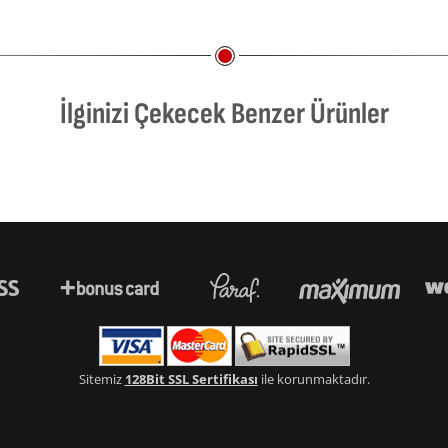
İlginizi Çekecek Benzer Ürünler
Sitemiz
128Bit SSL Sertifikası
ile korunmaktadır.