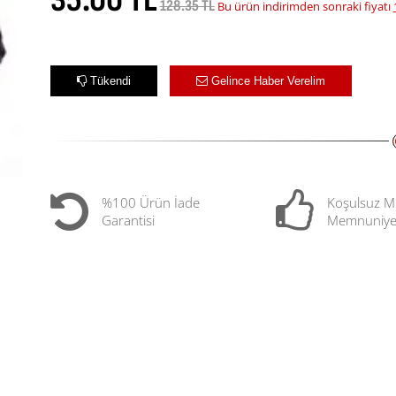
35.00 TL
128.35 TL
Bu ürün indirimden sonraki fiyatı
Tükendi
Gelince Haber Verelim
%100 Ürün İade
Koşulsuz M
Garantisi
Memnuniye