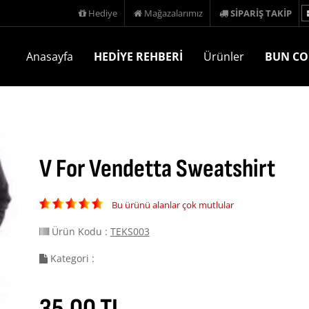
Hediye
Mağazalarımız
SİPARİŞ TAKİP
Anasayfa
HEDİYE REHBERİ
Ürünler
BUN CO
V For Vendetta Sweatshirt
Bu ürünü alanlar çok mutlular
Ürün Kodu :
TEKS003
Kategori :