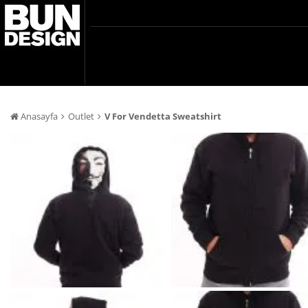
Anasayfa
Outlet
V For Vendetta Sweatshirt