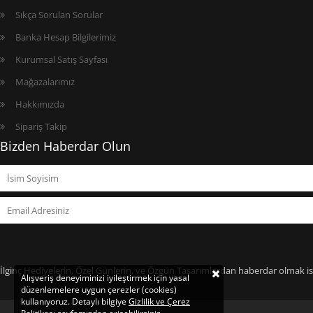
Sıkça Sorulan Sorular
Banka Hesap Bilgilerimiz
Kurumsal Satış Sayfası
Mağazalarımız
Hakkımızda
Sipariş Takip
Bizden Haberdar Olun
İlginç Hediyelerin, Özel Günlerin, ve Özgün Tasarımlardan haberdar olmak ist
Alışveriş deneyiminizi iyileştirmek için yasal
düzenlemelere uygun çerezler (cookies)
kullanıyoruz. Detaylı bilgiye
Gizlilik ve Çerez