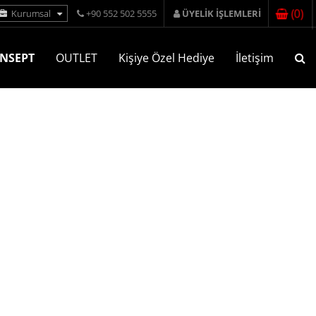
(
0
)
Kurumsal
+90 552 502 5555
ÜYELİK İŞLEMLERİ
NSEPT
OUTLET
Kişiye Özel Hediye
İletişim