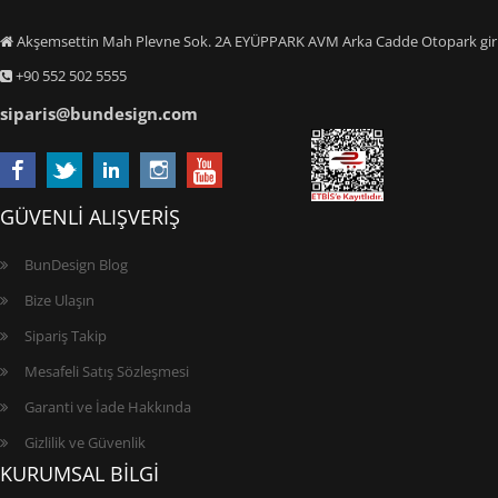
Akşemsettin Mah Plevne Sok. 2A EYÜPPARK AVM Arka Cadde Otopark giriş
+90 552 502 5555
siparis@bundesign.com
GÜVENLİ ALIŞVERİŞ
BunDesign Blog
Bize Ulaşın
Sipariş Takip
Mesafeli Satış Sözleşmesi
Garanti ve İade Hakkında
Gizlilik ve Güvenlik
KURUMSAL BİLGİ