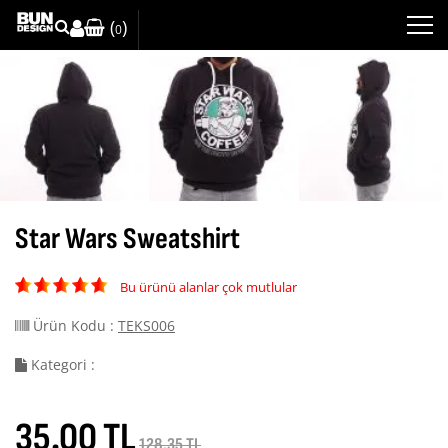
(
)
0
Star Wars Sweatshirt
Bu ürünü alanlar çok mutlular
Ürün Kodu :
TEKS006
Kategori :
35.00 TL
128.35 TL