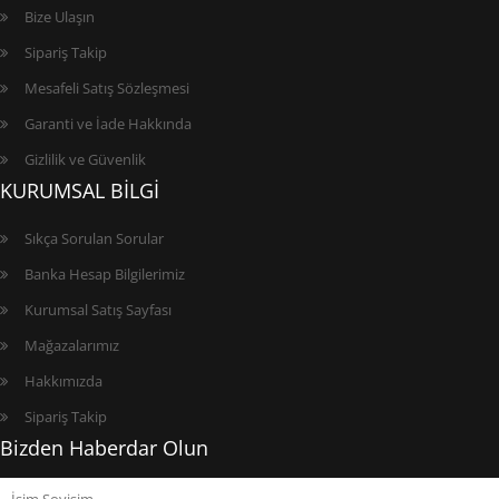
Bize Ulaşın
Sipariş Takip
Mesafeli Satış Sözleşmesi
Garanti ve İade Hakkında
Gizlilik ve Güvenlik
KURUMSAL BİLGİ
Sıkça Sorulan Sorular
Banka Hesap Bilgilerimiz
Kurumsal Satış Sayfası
Mağazalarımız
Hakkımızda
Sipariş Takip
Bizden Haberdar Olun