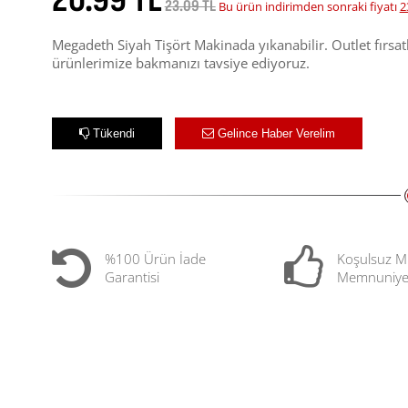
20.99 TL
23.09 TL
Bu ürün indirimden sonraki fiyatı
2
Megadeth Siyah Tişört Makinada yıkanabilir. Outlet fırsat
ürünlerimize bakmanızı tavsiye ediyoruz.
Tükendi
Gelince Haber Verelim
%100 Ürün İade
Koşulsuz M
Garantisi
Memnuniye