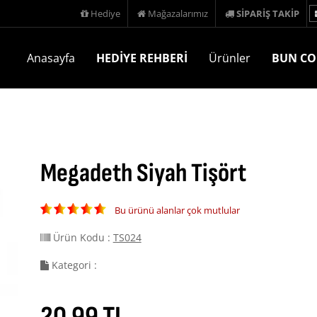
Hediye
Mağazalarımız
SİPARİŞ TAKİP
Anasayfa
HEDİYE REHBERİ
Ürünler
BUN CO
Megadeth Siyah Tişört
Bu ürünü alanlar çok mutlular
Ürün Kodu :
TS024
Kategori :