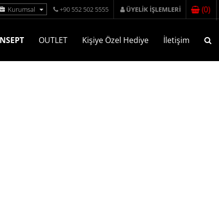
(
0
)
Kurumsal
+90 552 502 5555
ÜYELİK İŞLEMLERİ
NSEPT
OUTLET
Kişiye Özel Hediye
İletişim