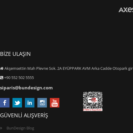
BİZE ULAŞIN
Akşemsettin Mah Plevne Sok. 2A EYÜPPARK AVM Arka Cadde Otopark giriş
+90 552 502 5555
siparis@bundesign.com
GÜVENLİ ALIŞVERİŞ
BunDesign Blog