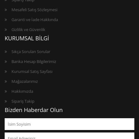
Mesafeli Satış Sözleşmesi
Garanti ve İade Hakkında
Gizlilik ve Güvenlik
KURUMSAL BİLGİ
Sıkça Sorulan Sorular
Banka Hesap Bilgilerimiz
Kurumsal Satış Sayfası
Mağazalarımız
Hakkımızda
Sipariş Takip
Bizden Haberdar Olun