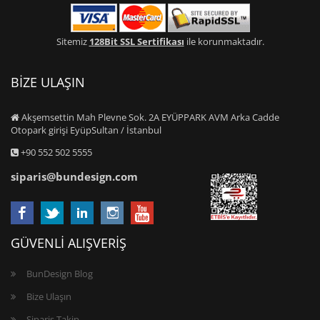
Sitemiz
128Bit SSL Sertifikası
ile korunmaktadır.
BİZE ULAŞIN
Akşemsettin Mah Plevne Sok. 2A EYÜPPARK AVM Arka Cadde
Otopark girişi EyüpSultan / İstanbul
+90 552 502 5555
siparis@bundesign.com
GÜVENLİ ALIŞVERİŞ
BunDesign Blog
Bize Ulaşın
Sipariş Takip