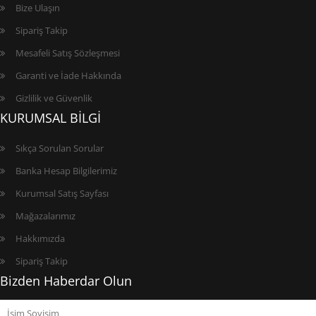
Bize Ulaşın
Sipariş Takip
Mesafeli Satış Sözleşmesi
Garanti ve İade Hakkında
Gizlilik ve Güvenlik
KURUMSAL BİLGİ
Sıkça Sorulan Sorular
Banka Hesap Bilgilerimiz
Kurumsal Satış Sayfası
Mağazalarımız
Hakkımızda
Sipariş Takip
Bizden Haberdar Olun