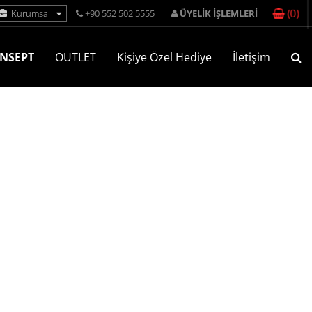
(
0
)
Kurumsal
+90 552 502 5555
ÜYELİK İŞLEMLERİ
NSEPT
OUTLET
Kişiye Özel Hediye
İletişim