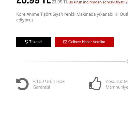
20.99 TL
23.09 TL
Bu ürün indirimden sonraki fiyatı
2
Kore Anime Tişört Siyah renkli Makinada yıkanabilir. Out
ediyoruz.
Tükendi
Gelince Haber Verelim
%100 Ürün İade
Koşulsuz M
Garantisi
Memnuniye