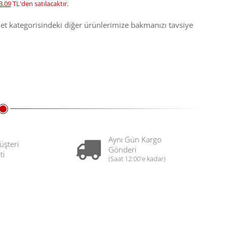
3.09
TL'den satılacaktır.
let kategorisindeki diğer ürünlerimize bakmanızı tavsiye
Aynı Gün Kargo
üşteri
Gönderi
ti
(Saat 12:00'e kadar)