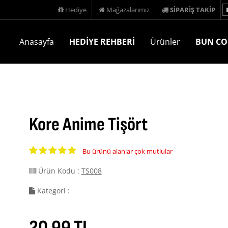
Hediye
Mağazalarımız
SİPARİŞ TAKİP
Anasayfa
HEDİYE REHBERİ
Ürünler
BUN CO
Kore Anime Tişört
Bu ürünü alanlar çok mutlular
Ürün Kodu :
TS008
Kategori :