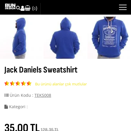
(
)
0
Jack Daniels Sweatshirt
Bu ürünü alanlar çok mutlular
Ürün Kodu :
TEKS008
Kategori :
35.00 TL
128.35 TL