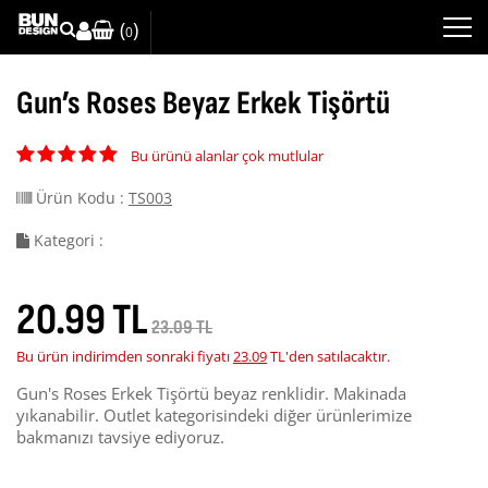
(
)
0
Gun’s Roses Beyaz Erkek Tişörtü
Bu ürünü alanlar çok mutlular
Ürün Kodu :
TS003
Kategori :
20.99 TL
23.09 TL
Bu ürün indirimden sonraki fiyatı
23.09
TL'den satılacaktır.
Gun's Roses Erkek Tişörtü beyaz renklidir. Makinada
yıkanabilir. Outlet kategorisindeki diğer ürünlerimize
bakmanızı tavsiye ediyoruz.