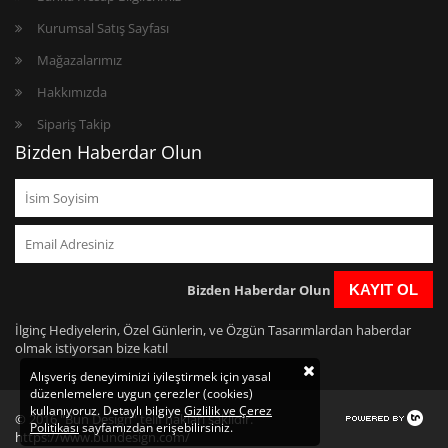
Kurumsal Satış Sayfası
Mağazalarımız
Hakkımızda
Sipariş Takip
Bizden Haberdar Olun
Bizden Haberdar Olun
KAYIT OL
İlginç Hediyelerin, Özel Günlerin, ve Özgün Tasarımlardan haberdar
olmak istiyorsan bize katıl
Alışveriş deneyiminizi iyileştirmek için yasal
düzenlemelere uygun çerezler (cookies)
kullanıyoruz. Detaylı bilgiye
Gizlilik ve Çerez
© 2016 "Bun Design" telif hakları saklıdır.
Politikası
sayfamızdan erişebilirsiniz.
https://www.bundesign.com/