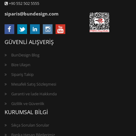
+90 552 502 5555
siparis@bundesign.com
GÜVENLİ ALIŞVERİŞ
BunDesign Blog
Bize Ulaşın
Sipariş Takip
Mesafeli Satış Sözleşmesi
Garanti ve İade Hakkında
Gizlilik ve Güvenlik
KURUMSAL BİLGİ
Sıkça Sorulan Sorular
Banka Hesap Bilgilerimiz