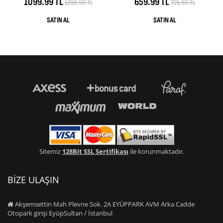
1099.99 TL
659.99 TL
1209.99 TL
725.99 TL
Sitemiz
128Bit SSL Sertifikası
ile korunmaktadır.
BİZE ULAŞIN
Akşemsettin Mah Plevne Sok. 2A EYÜPPARK AVM Arka Cadde
Otopark girişi EyüpSultan / İstanbul