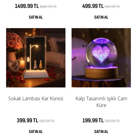
1499.99 TL
499.99 TL
1649.99 TL
549.99 TL
Sokak Lambası Kar Küresi
Kalp Tasarımlı Işıklı Cam
Küre
399.99 TL
199.99 TL
439.99 TL
219.99 TL