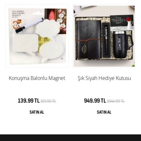
Konuşma Balonlu Magnet
Şık Siyah Hediye Kutusu
139.99 TL
949.99 TL
153.99 TL
1044.99 TL