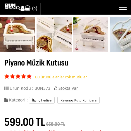
(
)
0
Piyano Müzik Kutusu
Bu ürünü alanlar çok mutlular
Ürün Kodu :
BUN373
Stokta Var
Kategori :
İlginç Hediye
Kavanoz Kutu Kumbara
599.00 TL
658.90 TL