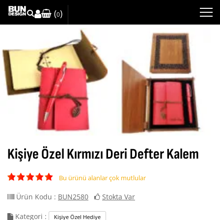
(
)
0
Kişiye Özel Kırmızı Deri Defter Kalem
Bu ürünü alanlar çok mutlular
Ürün Kodu :
BUN2580
Stokta Var
Kategori :
Kişiye Özel Hediye