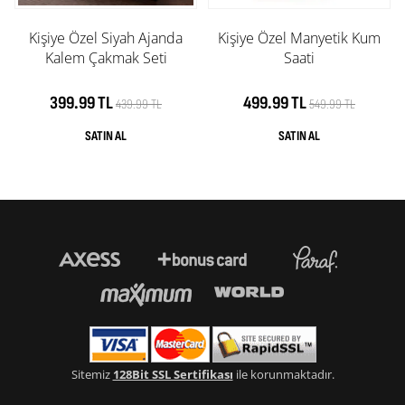
Kişiye Özel Siyah Ajanda
Kişiye Özel Manyetik Kum
Kalem Çakmak Seti
Saati
399.99 TL
499.99 TL
439.99 TL
549.99 TL
Sitemiz
128Bit SSL Sertifikası
ile korunmaktadır.