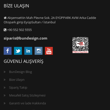
BİZE ULAŞIN
Akşemsettin Mah Plevne Sok. 2A EYÜPPARK AVM Arka Cadde
Otopark girişi EyüpSultan / İstanbul
+90 552 502 5555
siparis@bundesign.com
GÜVENLİ ALIŞVERİŞ
BunDesign Blog
Bize Ulaşın
Sipariş Takip
Mesafeli Satış Sözleşmesi
Garanti ve İade Hakkında