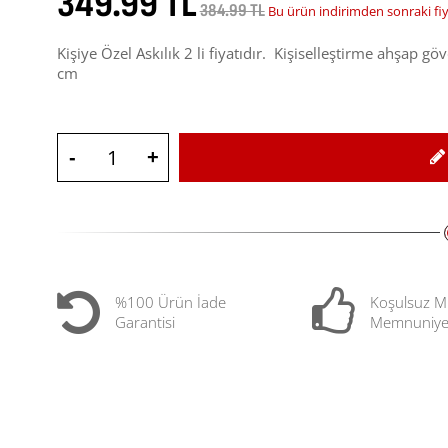
349.99 TL
384.99 TL
Bu ürün indirimden sonraki fi
Kişiye Özel Askılık 2 li fiyatıdır. Kişiselleştirme ahşap g
cm
-
+
%100 Ürün İade
Koşulsuz M
Garantisi
Memnuniye