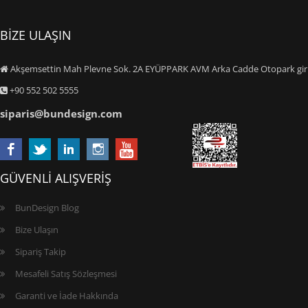
BİZE ULAŞIN
Akşemsettin Mah Plevne Sok. 2A EYÜPPARK AVM Arka Cadde Otopark giriş
+90 552 502 5555
siparis@bundesign.com
GÜVENLİ ALIŞVERİŞ
BunDesign Blog
Bize Ulaşın
Sipariş Takip
Mesafeli Satış Sözleşmesi
Garanti ve İade Hakkında