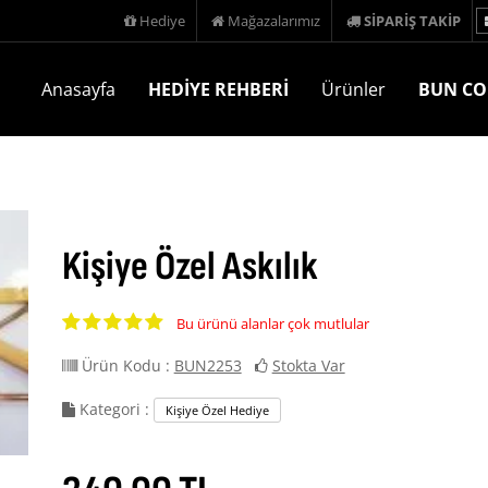
Hediye
Mağazalarımız
SİPARİŞ TAKİP
Anasayfa
HEDİYE REHBERİ
Ürünler
BUN CO
Kişiye Özel Askılık
Bu ürünü alanlar çok mutlular
Ürün Kodu :
BUN2253
Stokta Var
Kategori :
Kişiye Özel Hediye