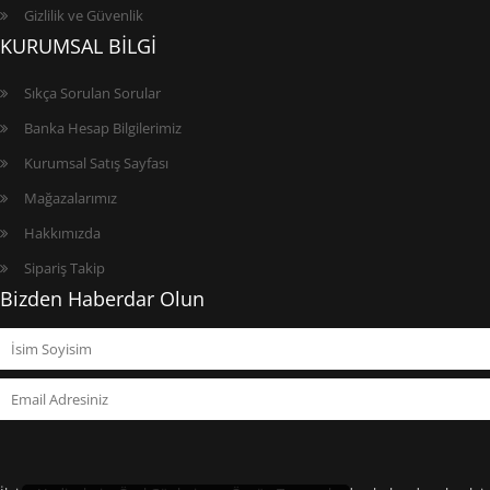
Gizlilik ve Güvenlik
KURUMSAL BİLGİ
Sıkça Sorulan Sorular
Banka Hesap Bilgilerimiz
Kurumsal Satış Sayfası
Mağazalarımız
Hakkımızda
Sipariş Takip
Bizden Haberdar Olun