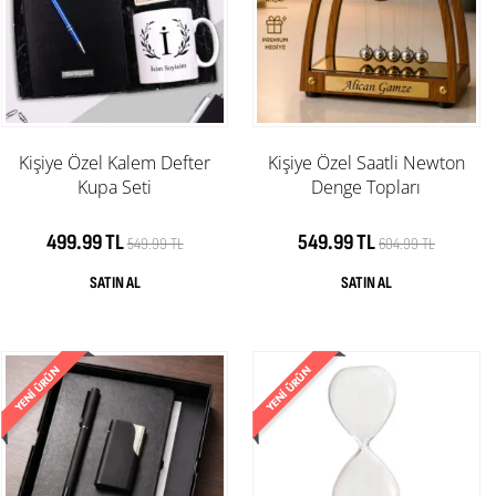
Kişiye Özel Kalem Defter
Kişiye Özel Saatli Newton
Kupa Seti
Denge Topları
499.99 TL
549.99 TL
549.99 TL
604.99 TL