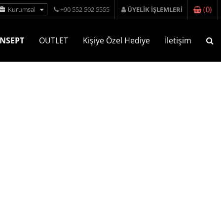
(
0
)
Kurumsal
+90 552 502 5555
ÜYELİK İŞLEMLERİ
NSEPT
OUTLET
Kişiye Özel Hediye
İletişim