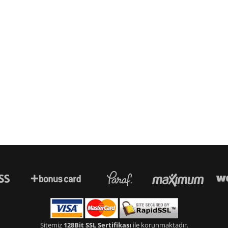
Sitemiz
128Bit SSL Sertifikası
ile korunmaktadır.