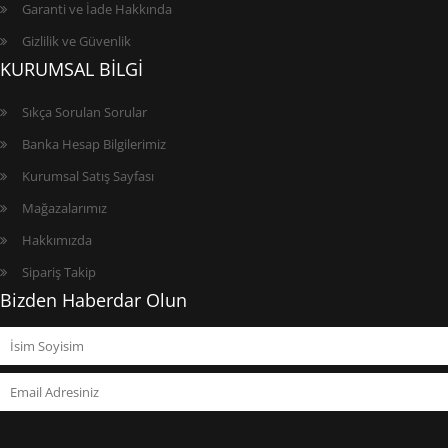
Garanti ve İade Hakkında
Gizlilik ve Güvenlik
KURUMSAL BİLGİ
Sıkça Sorulan Sorular
Banka Hesap Bilgilerimiz
Kurumsal Satış Sayfası
Mağazalarımız
Hakkımızda
Sipariş Takip
Bizden Haberdar Olun