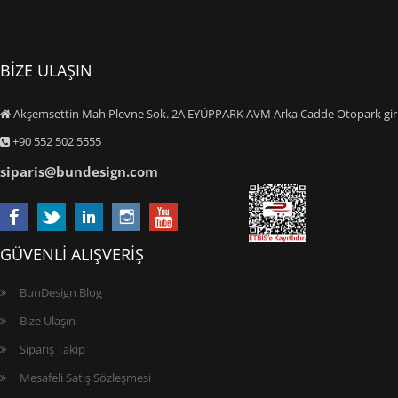
BİZE ULAŞIN
Akşemsettin Mah Plevne Sok. 2A EYÜPPARK AVM Arka Cadde Otopark giriş
+90 552 502 5555
siparis@bundesign.com
GÜVENLİ ALIŞVERİŞ
BunDesign Blog
Bize Ulaşın
Sipariş Takip
Mesafeli Satış Sözleşmesi