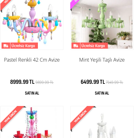
Pastel Renkli 42 Cm Avize
Mint Yeşili Taşlı Avize
8999.99 TL
6499.99 TL
9899.99 TL
7149.99 TL