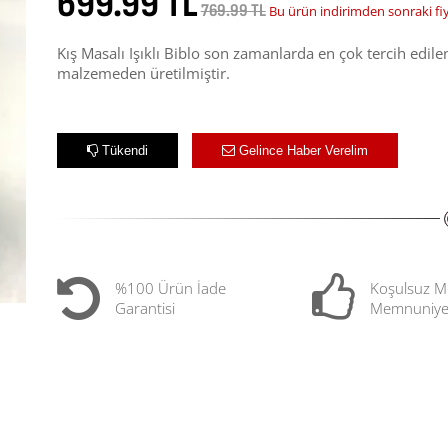
699.99 TL
769.99 TL
Bu ürün indirimden sonraki fi
Kış Masalı Işıklı Biblo son zamanlarda en çok tercih edil
malzemeden üretilmiştir.
Tükendi
Gelince Haber Verelim
%100 Ürün İade
Koşulsuz M
Garantisi
Memnuniye