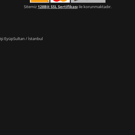
Sitemiz
128Bit SSL Sertifikası
ile korunmaktadır.
i EyüpSultan / İstanbul