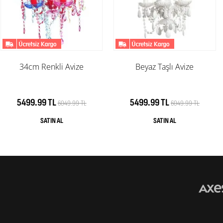
34cm Renkli Avize
Beyaz Taşlı Avize
5499.99 TL
5499.99 TL
6049.99 TL
6049.99 TL