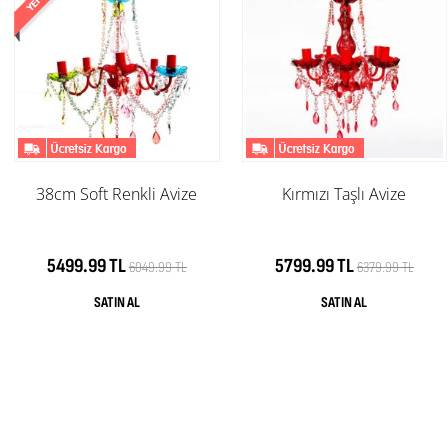
38cm Soft Renkli Avize
Kırmızı Taşlı Avize
5499.99 TL
5799.99 TL
6049.99 TL
6379.99 TL