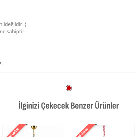
ildeğildir. )
e sahiptir.
z.
İlginizi Çekecek Benzer Ürünler