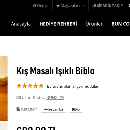
Hediye
Mağazalarımız
SİPARİŞ TAKİP
Anasayfa
HEDİYE REHBERİ
Ürünler
BUN CO
Kış Masalı Işıklı Biblo
Bu ürünü alanlar çok mutlular
Ürün Kodu :
BUN2223
Kategori :
Avize Lamba
Biblo