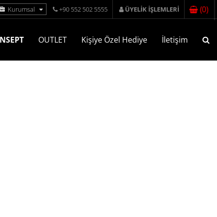
(
0
)
Kurumsal
+90 552 502 5555
ÜYELİK İŞLEMLERİ
NSEPT
OUTLET
Kişiye Özel Hediye
İletişim