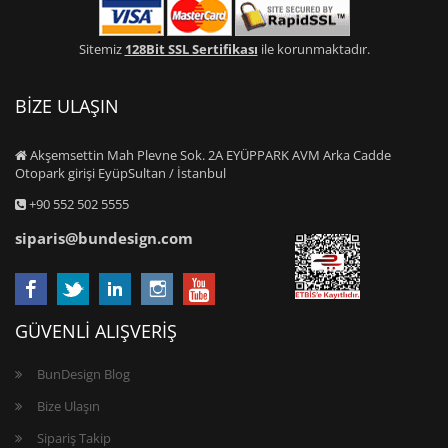
Sitemiz
128Bit SSL Sertifikası
ile korunmaktadır.
BİZE ULAŞIN
Akşemsettin Mah Plevne Sok. 2A EYÜPPARK AVM Arka Cadde
Otopark girişi EyüpSultan / İstanbul
+90 552 502 5555
siparis@bundesign.com
GÜVENLİ ALIŞVERİŞ
BunDesign Blog
Bize Ulaşın
Sipariş Takip