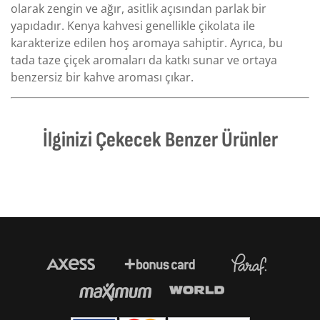
olarak zengin ve ağır, asitlik açısından parlak bir
yapıdadır. Kenya kahvesi genellikle çikolata ile
karakterize edilen hoş aromaya sahiptir. Ayrıca, bu
tada taze çiçek aromaları da katkı sunar ve ortaya
benzersiz bir kahve aroması çıkar.
İlginizi Çekecek Benzer Ürünler