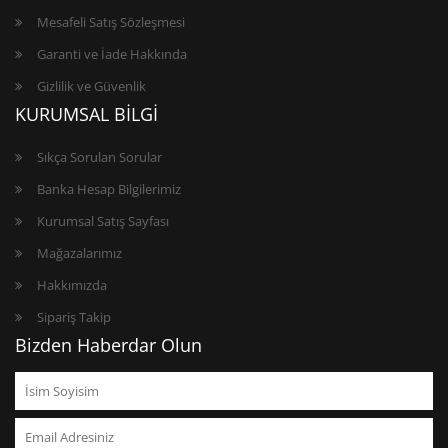
Mesafeli Satış Sözleşmesi
Garanti ve İade Hakkında
Gizlilik ve Güvenlik
KURUMSAL BİLGİ
Sıkça Sorulan Sorular
Banka Hesap Bilgilerimiz
Kurumsal Satış Sayfası
Mağazalarımız
Hakkımızda
Sipariş Takip
Bizden Haberdar Olun