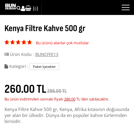
(
)
0
Kenya Filtre Kahve 500 gr
Bu ürünü alanlar çok mutlular
Ürün Kodu :
BUNCFFE13
Kategori :
Paket İçecekler
260.00 TL
286.00 TL
Bu ürün indirimden sonraki fiyatı
286.00
TL'den satılacaktır.
Kenya Filtre Kahve 500 gr, Kenya, Afrika kıtasının doğusunda
yer alan bir ülkedir. Dünya da en popüler kahve türlerinden
birisidir.