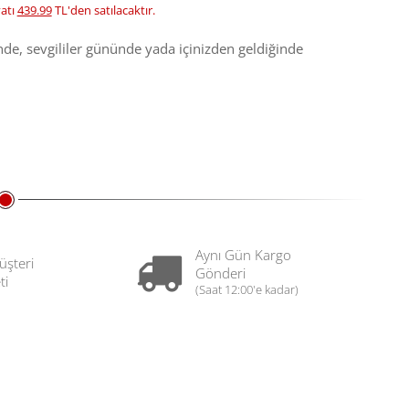
yatı
439.99
TL'den satılacaktır.
nde, sevgililer gününde yada içinizden geldiğinde
Aynı Gün Kargo
üşteri
Gönderi
ti
(Saat 12:00'e kadar)