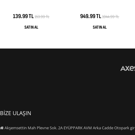
139.99 TL
949.99 TL
153.99 TL
1044.99 TL
BİZE ULAŞIN
Akşemsettin Mah Plevne Sok. 2A EYÜPPARK AVM Arka Cadde Otopark giriş