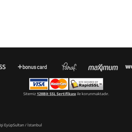
Sitemiz
128Bit SSL Sertifikası
ile korunmaktadır.
i EyüpSultan / İstanbul