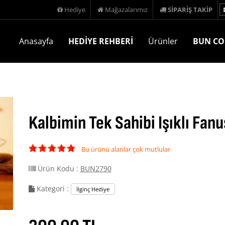
Hediye
Mağazalarımız
SİPARİŞ TAKİP
Anasayfa
HEDİYE REHBERİ
Ürünler
BUN CO
Kalbimin Tek Sahibi Işıklı Fanu
Bu ürünü alanlar çok mutlular
Ürün Kodu :
BUN2790
Kategori :
İlginç Hediye