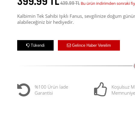
399.99 TL
439.99 TL
Bu ürün indirimden sonraki fi
Kalbimin Tek Sahibi Işıklı Fanus, sevgilinize doğum günü
alabileceğiniz bir hediyedir.
Tükendi
Gelince Haber Verelim
%100 Ürün İade
Koşulsuz M
Garantisi
Memnuniye