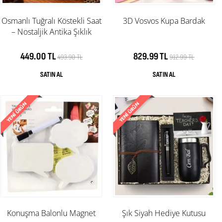
Osmanlı Tuğralı Köstekli Saat
3D Vosvos Kupa Bardak
– Nostaljik Antika Şıklık
449.00 TL
829.99 TL
493.90 TL
912.99 TL
Konuşma Balonlu Magnet
Şık Siyah Hediye Kutusu