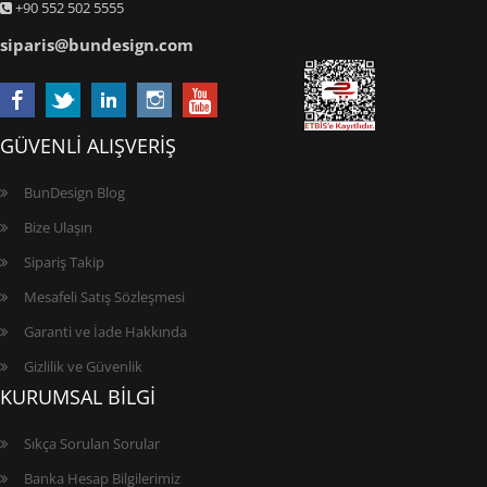
+90 552 502 5555
siparis@bundesign.com
GÜVENLİ ALIŞVERİŞ
BunDesign Blog
Bize Ulaşın
Sipariş Takip
Mesafeli Satış Sözleşmesi
Garanti ve İade Hakkında
Gizlilik ve Güvenlik
KURUMSAL BİLGİ
Sıkça Sorulan Sorular
Banka Hesap Bilgilerimiz