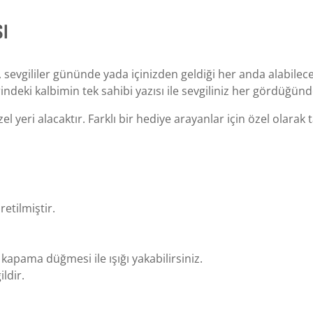
SI
sevgililer gününde yada içinizden geldiği her anda alabileceğ
deki kalbimin tek sahibi yazısı ile sevgiliniz her gördüğünde 
l yeri alacaktır. Farklı bir hediye arayanlar için özel olarak 
etilmiştir.
kapama düğmesi ile ışığı yakabilirsiniz.
ldir.