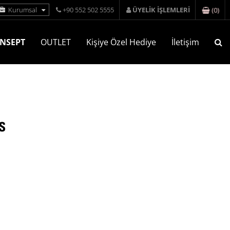
(
0
)
Kurumsal
+90 552 502 5555
ÜYELİK İŞLEMLERİ
NSEPT
OUTLET
Kişiye Özel Hediye
İletişim
s