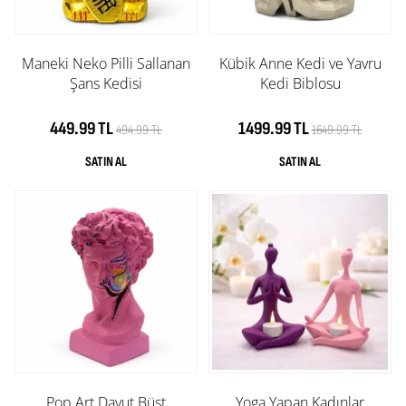
Maneki Neko Pilli Sallanan
Kübik Anne Kedi ve Yavru
Şans Kedisi
Kedi Biblosu
449.99 TL
1499.99 TL
494.99 TL
1649.99 TL
Pop Art Davut Büst
Yoga Yapan Kadınlar