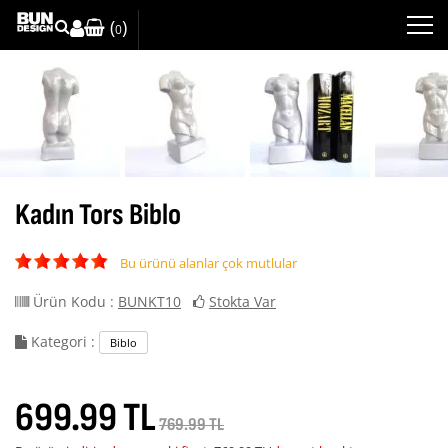
(
)
0
Kadın Tors Biblo
Bu ürünü alanlar çok mutlular
Ürün Kodu :
BUNKT10
Stokta Var
Kategori :
Biblo
699.99 TL
769.99 TL