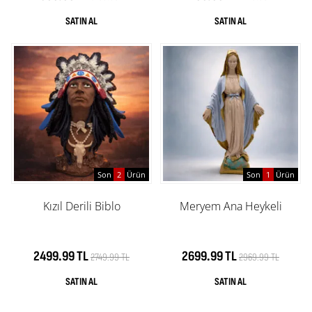
Son
2
Ürün
Son
1
Ürün
Kızıl Derili Biblo
Meryem Ana Heykeli
2499.99 TL
2699.99 TL
2749.99 TL
2969.99 TL