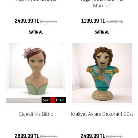
Mumluk
2499.99 TL
1199.99 TL
2749.99 TL
1319.99 TL
Son
1
Ürün
Çiçekli Kız Biblo
Kraliyet Aslanı Dekoratif Büst
2899.99 TL
2499.99 TL
3189.99 TL
2749.99 TL