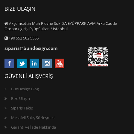
BİZE ULAŞIN
Akşemsettin Mah Plevne Sok. 2A EYÜPPARK AVM Arka Cadde
Otopark girişi EyüpSultan / İstanbul
+90 552 502 5555
siparis@bundesign.com
GÜVENLİ ALIŞVERİŞ
BunDesign Blog
Bize Ulaşın
Sipariş Takip
Mesafeli Satış Sözleşmesi
Garanti ve İade Hakkında