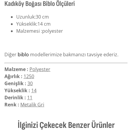
Kadıköy Boğası Biblo Ölçüleri
Uzunluk:30 cm
Yükseklik:14 cm
Malzemesi :polyester
Diğer
biblo
modellerimize bakmanızı tavsiye ederiz.
Malzeme :
Polyester
Ağırlık :
1250
Genişlik :
30
Yükseklik :
14
Derinlik :
11
Renk :
Metalik Gri
İlginizi Çekecek Benzer Ürünler