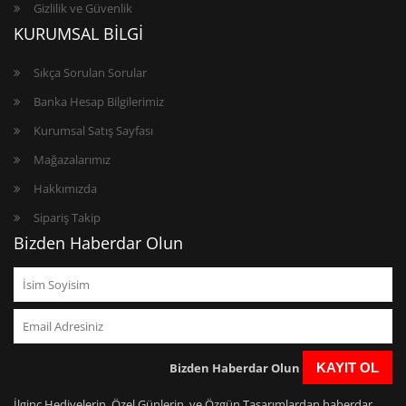
Gizlilik ve Güvenlik
KURUMSAL BİLGİ
Sıkça Sorulan Sorular
Banka Hesap Bilgilerimiz
Kurumsal Satış Sayfası
Mağazalarımız
Hakkımızda
Sipariş Takip
Bizden Haberdar Olun
Bizden Haberdar Olun
KAYIT OL
İlginç Hediyelerin, Özel Günlerin, ve Özgün Tasarımlardan haberdar