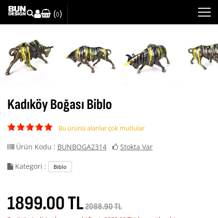
(
)
0
Kadıköy Boğası Biblo
Bu ürünü alanlar çok mutlular
Ürün Kodu :
BUNBOGA2314
Stokta Var
Kategori :
Biblo
1899.00 TL
2088.90 TL