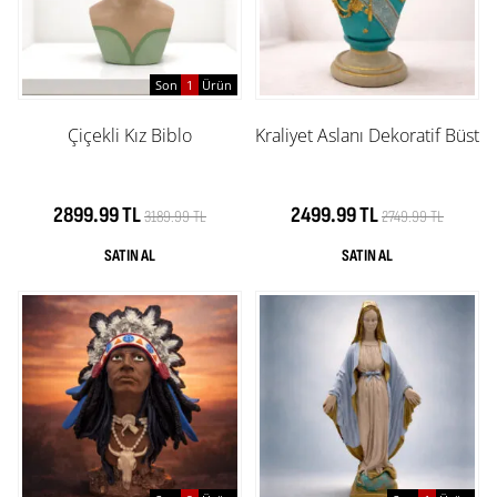
Son
1
Ürün
Çiçekli Kız Biblo
Kraliyet Aslanı Dekoratif Büst
2899.99 TL
2499.99 TL
3189.99 TL
2749.99 TL