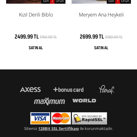
Son
2
Ürün
Son
1
Ürün
Kızıl Derili Biblo
Meryem Ana Heykeli
2499.99 TL
2699.99 TL
2749.99 TL
2969.99 TL
Sitemiz
128Bit SSL Sertifikası
ile korunmaktadır.