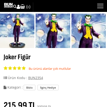
(
)
0
Joker Figür
Bu ürünü alanlar çok mutlular
Ürün Kodu :
BUN2354
Kategori :
Biblo
İlginç Hediye
215.99 TL