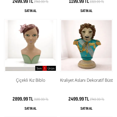
2499.99 TL
1199.99 TL
2749.99 TL
1319.99 TL
Son
1
Ürün
Çiçekli Kız Biblo
Kraliyet Aslanı Dekoratif Büst
2899.99 TL
2499.99 TL
3189.99 TL
2749.99 TL