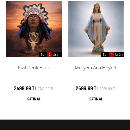
Son
2
Ürün
Son
1
Ürün
Kızıl Derili Biblo
Meryem Ana Heykeli
2499.99 TL
2699.99 TL
2749.99 TL
2969.99 TL