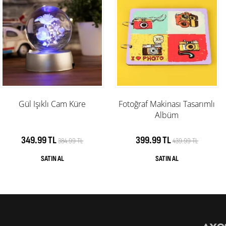
Gül Işıklı Cam Küre
Fotoğraf Makinası Tasarımlı
Albüm
349.99 TL
399.99 TL
384.99 TL
439.99 TL