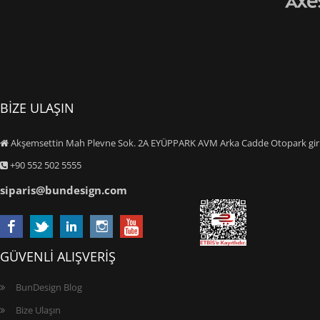
BİZE ULAŞIN
Akşemsettin Mah Plevne Sok. 2A EYÜPPARK AVM Arka Cadde Otopark giriş
+90 552 502 5555
siparis@bundesign.com
GÜVENLİ ALIŞVERİŞ
BunDesign Blog
Bize Ulaşın