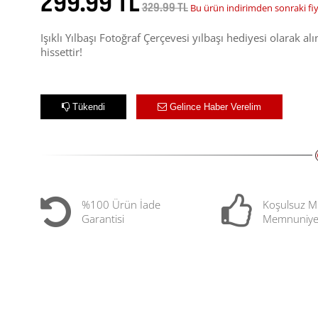
299.99 TL
329.99 TL
Bu ürün indirimden sonraki fi
Işıklı Yılbaşı Fotoğraf Çerçevesi yılbaşı hediyesi olarak a
hissettir!
Tükendi
Gelince Haber Verelim
%100 Ürün İade
Koşulsuz M
Garantisi
Memnuniye