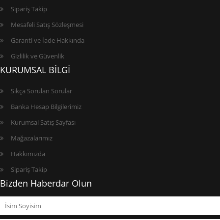
Sipariş Takip
Mesafeli Satış Sözleşmesi
Garanti ve İade Hakkında
Gizlilik ve Güvenlik
KURUMSAL BİLGİ
Sıkça Sorulan Sorular
Banka Hesap Bilgilerimiz
Kurumsal Satış Sayfası
Mağazalarımız
Hakkımızda
Sipariş Takip
Bizden Haberdar Olun