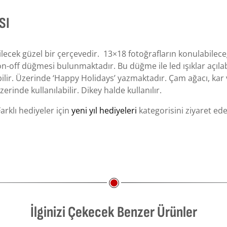
SI
abilecek güzel bir çerçevedir. 13×18 fotoğrafların konulabilece
a on-off düğmesi bulunmaktadır. Bu düğme ile led ışıklar açıla
ilir. Üzerinde ‘Happy Holidays’ yazmaktadır. Çam ağacı, kar
rinde kullanılabilir. Dikey halde kullanılır.
arklı hediyeler için
yeni yıl hediyeleri
kategorisini ziyaret edeb
İlginizi Çekecek Benzer Ürünler