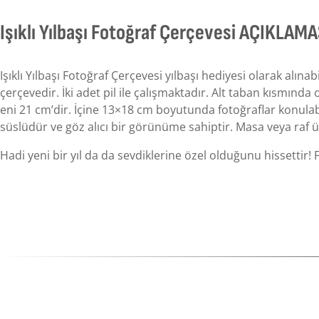
Işıklı Yılbaşı Fotoğraf Çerçevesi AÇIKLAMA
Işıklı Yılbaşı Fotoğraf Çerçevesi yılbaşı hediyesi olarak alın
çerçevedir. İki adet pil ile çalışmaktadır. Alt taban kısmınd
eni 21 cm’dir. İçine 13×18 cm boyutunda fotoğraflar konulab
süslüdür ve göz alıcı bir görünüme sahiptir. Masa veya raf üze
Hadi yeni bir yıl da da sevdiklerine özel olduğunu hissettir! F