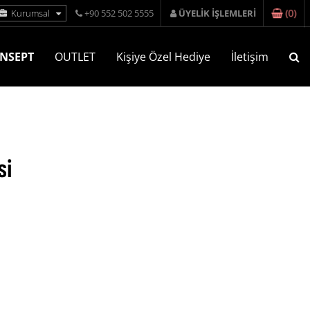
(
0
)
Kurumsal
+90 552 502 5555
ÜYELİK İŞLEMLERİ
NSEPT
OUTLET
Kişiye Özel Hediye
İletişim
si