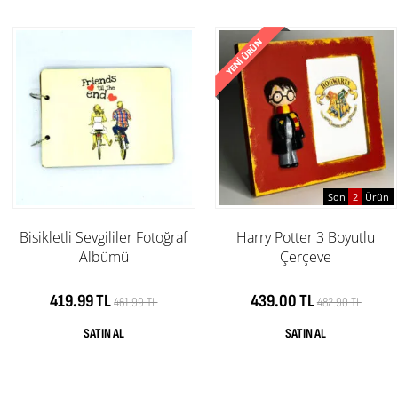
Son
2
Ürün
Bisikletli Sevgililer Fotoğraf
Harry Potter 3 Boyutlu
Albümü
Çerçeve
419.99 TL
439.00 TL
461.99 TL
482.90 TL