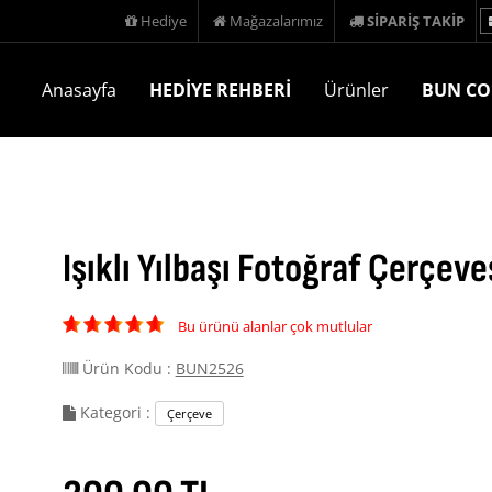
Hediye
Mağazalarımız
SİPARİŞ TAKİP
Anasayfa
HEDİYE REHBERİ
Ürünler
BUN CO
Işıklı Yılbaşı Fotoğraf Çerçeve
Bu ürünü alanlar çok mutlular
Ürün Kodu :
BUN2526
Kategori :
Çerçeve