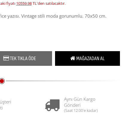
ki fiyatı
10559.98
TL'den satılacaktır.
office yazısı. Vintage stili moda gorunumlu. 70x50 cm.
TEK TIKLA ÖDE
MAĞAZADAN AL
Aynı Gün Kargo
üşteri
Gönderi
ti
(Saat 12:00'e kadar)