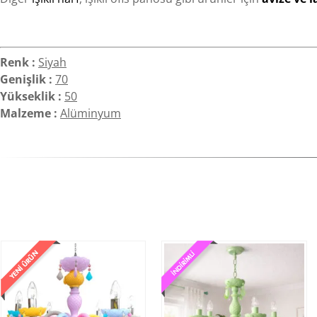
Renk :
Siyah
Genişlik :
70
Yükseklik :
50
Malzeme :
Alüminyum