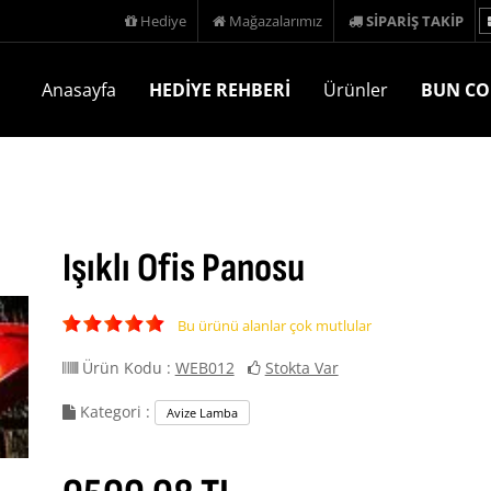
Hediye
Mağazalarımız
SİPARİŞ TAKİP
Anasayfa
HEDİYE REHBERİ
Ürünler
BUN CO
Işıklı Ofis Panosu
Bu ürünü alanlar çok mutlular
Ürün Kodu :
WEB012
Stokta Var
Kategori :
Avize Lamba