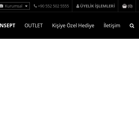
(
0
)
Kurumsal
+90 552 502 5555
ÜYELİK İŞLEMLERİ
NSEPT
OUTLET
Kişiye Özel Hediye
İletişim