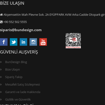
BİZE ULAŞIN
Akşemsettin Mah Plevne Sok. 2A EYÜPPARK AVM Arka Cadde Otopark giriş
+90 552 502 5555
siparis@bundesign.com
GÜVENLİ ALIŞVERİŞ
BunDesign Blog
Bize Ulaşın
Sipariş Takip
Mesafeli Satış Sözleşmesi
Garanti ve İade Hakkında
Gizlilik ve Güvenlik