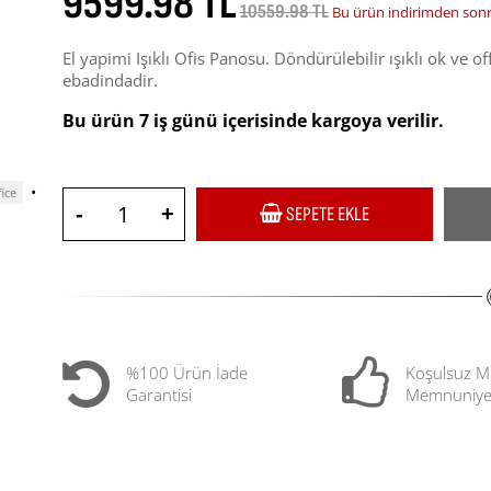
9599.98 TL
10559.98 TL
Bu ürün indirimden sonra
El yapimi Işıklı Ofis Panosu. Döndürülebilir ışıklı ok ve 
ebadindadir.
Bu ürün 7 iş günü içerisinde kargoya verilir.
•
fice
-
+
SEPETE EKLE
%100 Ürün İade
Koşulsuz M
Garantisi
Memnuniye