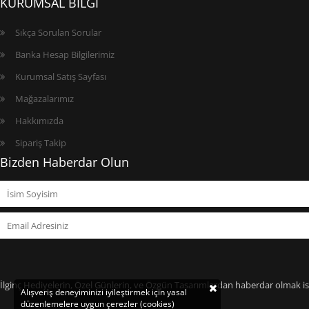
KURUMSAL BİLGİ
Sıkça Sorulan Sorular
Banka Hesap Bilgilerimiz
Kurumsal Satış Sayfası
Mağazalarımız
Hakkımızda
Sipariş Takip
Bizden Haberdar Olun
İlginç Hediyelerin, Özel Günlerin, ve Özgün Tasarımlardan haberdar olmak ist
Alışveriş deneyiminizi iyileştirmek için yasal
düzenlemelere uygun çerezler (cookies)