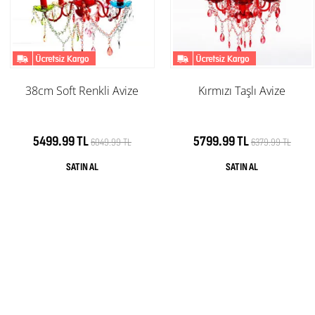
38cm Soft Renkli Avize
Kırmızı Taşlı Avize
5499.99 TL
5799.99 TL
6049.99 TL
6379.99 TL