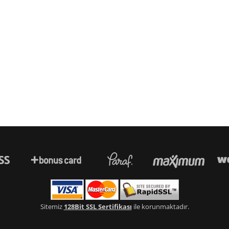
Sitemiz
128Bit SSL Sertifikası
ile korunmaktadır.