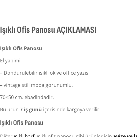
Işıklı Ofis Panosu AÇIKLAMASI
Işıklı Ofis Panosu
El yapimi
– Dondurulebilir isikli ok ve office yazısı
– vintage stili moda gorunumlu.
70×50 cm. ebadindadir.
Bu ürün
7 iş günü
içerisinde kargoya verilir.
Işıklı Ofis Panosu
Diğer
ışıklı harf
, ışıklı ofis panosu gibi ürünler için
avize ve 