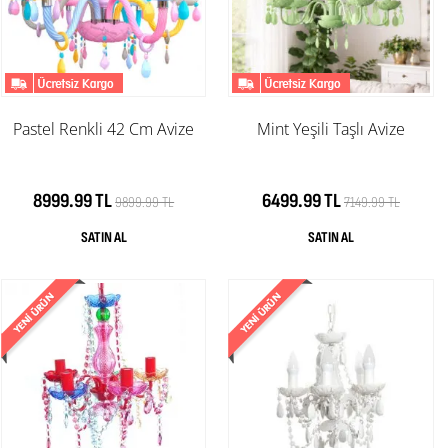
Pastel Renkli 42 Cm Avize
Mint Yeşili Taşlı Avize
8999.99 TL
6499.99 TL
9899.99 TL
7149.99 TL