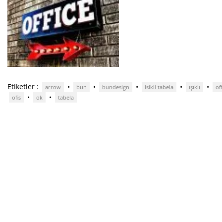
Etiketler :
•
•
•
•
•
arrow
bun
bundesign
isikli tabela
ışıklı
of
•
•
ofis
ok
tabela