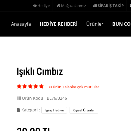
Hediye
Mağazalarımız
SİPARİŞ TAKİP
Anasayfa
HEDİYE REHBERİ
Ürünler
BUN CO
Işıklı Cımbız
Bu ürünü alanlar çok mutlular
Ürün Kodu :
BL76/3246
Kategori :
İlginç Hediye
Kişisel Ürünler