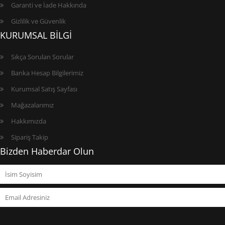
Garanti ve İade Hakkında
Gizlilik ve Güvenlik
KURUMSAL BİLGİ
Sıkça Sorulan Sorular
Banka Hesap Bilgilerimiz
Kurumsal Satış Sayfası
Mağazalarımız
Hakkımızda
Sipariş Takip
Bizden Haberdar Olun