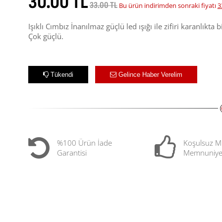
30.00 TL
33.00 TL
Bu ürün indirimden sonraki fiyatı
3
Işıklı Cımbız İnanılmaz güçlü led ışığı ile zifiri karanlıkta 
Çok güçlü.
Tükendi
Gelince Haber Verelim
%100 Ürün İade
Koşulsuz M
Garantisi
Memnuniye