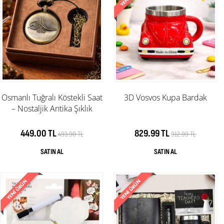
Osmanlı Tuğralı Köstekli Saat
3D Vosvos Kupa Bardak
– Nostaljik Antika Şıklık
449.00 TL
829.99 TL
493.90 TL
912.99 TL