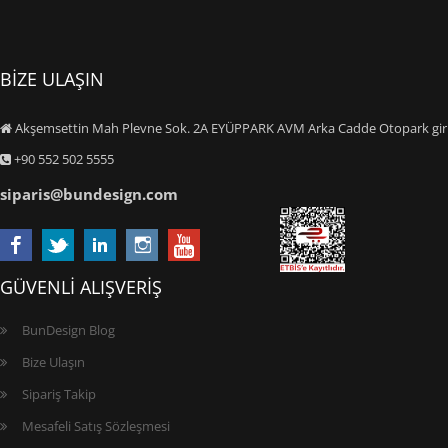
BİZE ULAŞIN
Akşemsettin Mah Plevne Sok. 2A EYÜPPARK AVM Arka Cadde Otopark giriş
+90 552 502 5555
siparis@bundesign.com
GÜVENLİ ALIŞVERİŞ
BunDesign Blog
Bize Ulaşın
Sipariş Takip
Mesafeli Satış Sözleşmesi