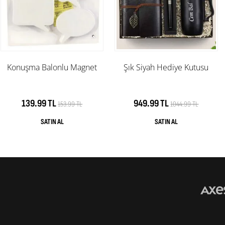
Konuşma Balonlu Magnet
Şık Siyah Hediye Kutusu
139.99 TL
949.99 TL
153.99 TL
1044.99 TL