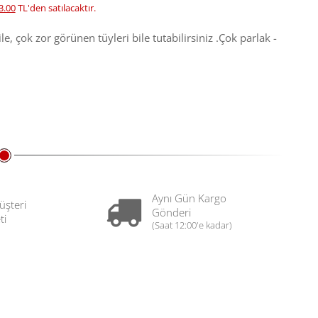
3.00
TL'den satılacaktır.
bile, çok zor görünen tüyleri bile tutabilirsiniz .Çok parlak -
Aynı Gün Kargo
üşteri
Gönderi
ti
(Saat 12:00'e kadar)