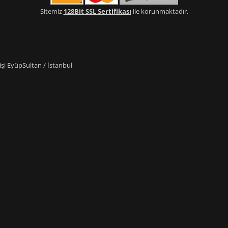
Sitemiz
128Bit SSL Sertifikası
ile korunmaktadır.
i EyüpSultan / İstanbul