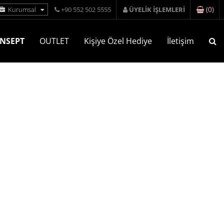
(
0
)
Kurumsal
+90 552 502 5555
ÜYELİK İŞLEMLERİ
NSEPT
OUTLET
Kişiye Özel Hediye
İletişim