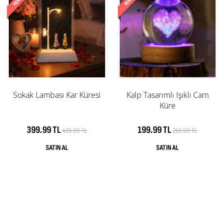
Sokak Lambası Kar Küresi
Kalp Tasarımlı Işıklı Cam
Küre
399.99 TL
199.99 TL
439.99 TL
219.99 TL