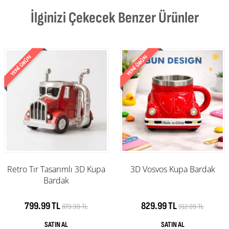
İlginizi Çekecek Benzer Ürünler
Retro Tır Tasarımlı 3D Kupa
3D Vosvos Kupa Bardak
Bardak
799.99 TL
829.99 TL
879.99 TL
912.99 TL