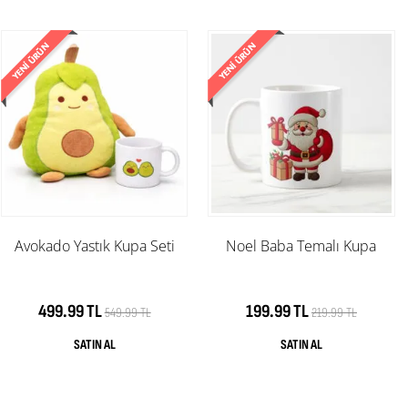
Avokado Yastık Kupa Seti
Noel Baba Temalı Kupa
499.99 TL
199.99 TL
549.99 TL
219.99 TL