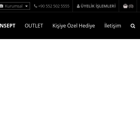
(
0
)
Kurumsal
+90 552 502 5555
ÜYELİK İŞLEMLERİ
NSEPT
OUTLET
Kişiye Özel Hediye
İletişim