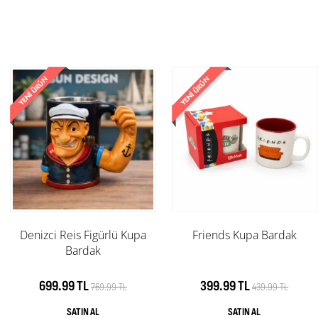
Denizci Reis Figürlü Kupa
Friends Kupa Bardak
Bardak
699.99 TL
399.99 TL
769.99 TL
439.99 TL