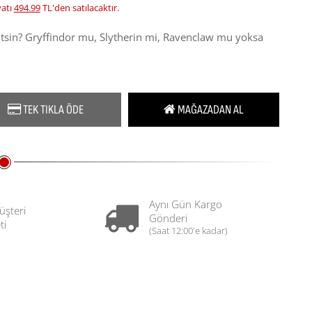
yatı
494.99
TL'den satılacaktır.
itsin? Gryffindor mu, Slytherin mi, Ravenclaw mu yoksa
TEK TIKLA ÖDE
MAĞAZADAN AL
Aynı Gün Kargo
üşteri
Gönderi
ti
(Saat 12:00'e kadar)