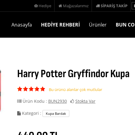
Hediye
Mağazalarımız
SİPARİŞ TAKİP
Anasayfa
HEDİYE REHBERİ
Ürünler
BUN CO
Harry Potter Gryffindor Kupa
Bu ürünü alanlar çok mutlular
Ürün Kodu :
BUN2930
Stokta Var
Kategori :
Kupa Bardak