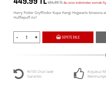
449.99 TL
494.99 TL
Bu ürün indirimden sonraki fi
Harry Potter Gryffindor Kupa Hangi Hogwarts binasına a
Hufflepuff mı?
-
+
SEPETE EKLE
%100 Ürün İade
Koşulsuz M
Garantisi
Memnuniye