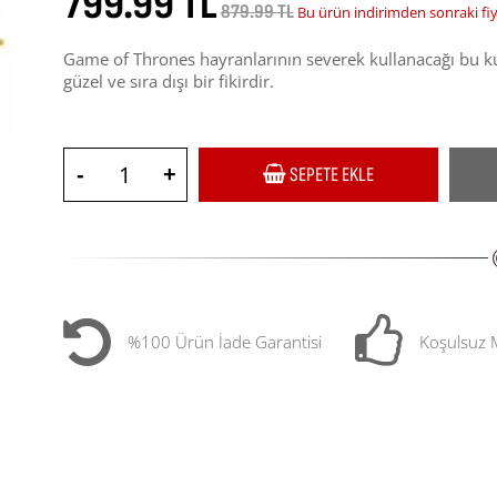
799.99 TL
879.99 TL
Bu ürün indirimden sonraki fi
Game of Thrones hayranlarının severek kullanacağı bu ku
güzel ve sıra dışı bir fikirdir.
-
+
SEPETE EKLE
%100 Ürün İade Garantisi
Koşulsuz 