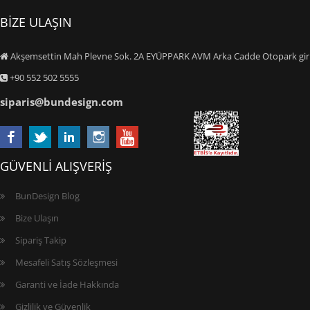
BİZE ULAŞIN
Akşemsettin Mah Plevne Sok. 2A EYÜPPARK AVM Arka Cadde Otopark giriş
+90 552 502 5555
siparis@bundesign.com
GÜVENLİ ALIŞVERİŞ
BunDesign Blog
Bize Ulaşın
Sipariş Takip
Mesafeli Satış Sözleşmesi
Garanti ve İade Hakkında
Gizlilik ve Güvenlik