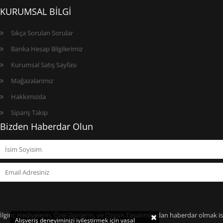
KURUMSAL BİLGİ
Sıkça Sorulan Sorular
Banka Hesap Bilgilerimiz
Kurumsal Satış Sayfası
Mağazalarımız
Hakkımızda
Sipariş Takip
Bizden Haberdar Olun
İlginç Hediyelerin, Özel Günlerin, ve Özgün Tasarımlardan haberdar olmak ist
Alışveriş deneyiminizi iyileştirmek için yasal