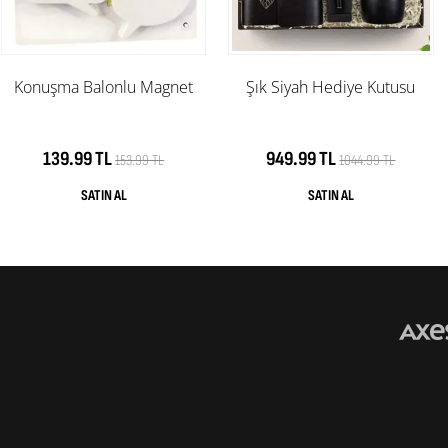
Konuşma Balonlu Magnet
Şık Siyah Hediye Kutusu
139.99 TL
949.99 TL
153.99 TL
1044.99 TL