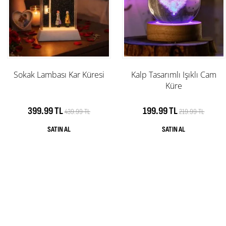
Sokak Lambası Kar Küresi
Kalp Tasarımlı Işıklı Cam
Küre
399.99 TL
199.99 TL
439.99 TL
219.99 TL