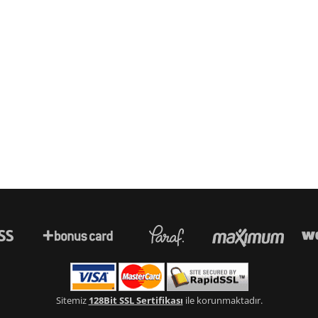
Sitemiz
128Bit SSL Sertifikası
ile korunmaktadır.