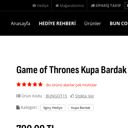
Hediye
Mağazalarımız
SİPARİŞ TAKİP
Anasayfa
HEDİYE REHBERİ
Ürünler
BUN CO
Game of Thrones Kupa Bardak
Bu ürünü alanlar çok mutlular
Ürün Kodu :
BUNGOT15
Stokta Var
Kategori :
İlginç Hediye
Kupa Bardak