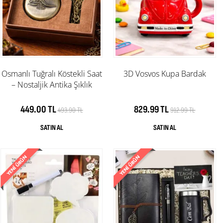
Osmanlı Tuğralı Köstekli Saat
3D Vosvos Kupa Bardak
– Nostaljik Antika Şıklık
449.00 TL
829.99 TL
493.90 TL
912.99 TL