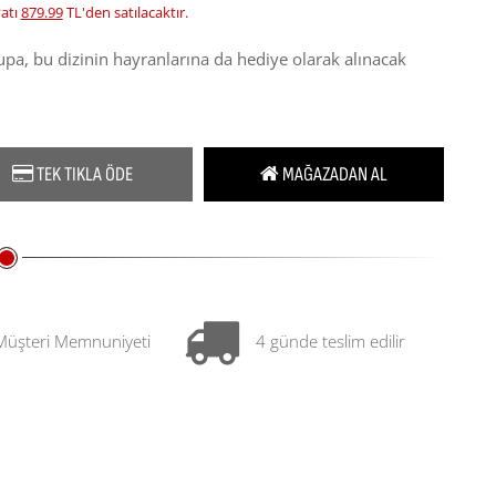
yatı
879.99
TL'den satılacaktır.
pa, bu dizinin hayranlarına da hediye olarak alınacak
TEK TIKLA ÖDE
MAĞAZADAN AL
Müşteri Memnuniyeti
4 günde teslim edilir