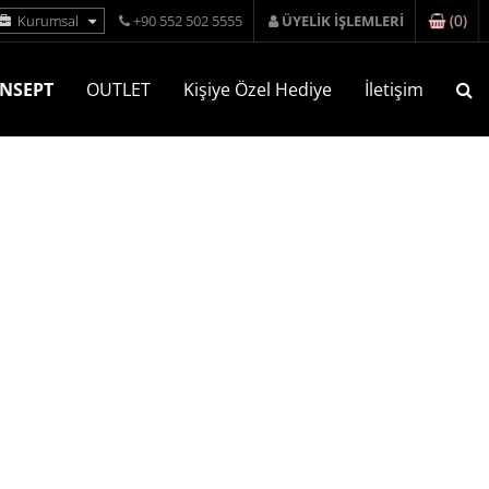
(
0
)
Kurumsal
+90 552 502 5555
ÜYELİK İŞLEMLERİ
NSEPT
OUTLET
Kişiye Özel Hediye
İletişim