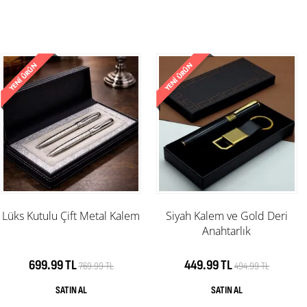
Lüks Kutulu Çift Metal Kalem
Siyah Kalem ve Gold Deri
Anahtarlık
699.99 TL
449.99 TL
769.99 TL
494.99 TL