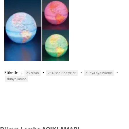
Etiketler :
•
•
•
23 Nisan
23 Nisan Hediyeleri
dünya aydınlatma
dünya lamba