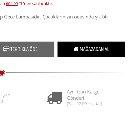
yatı
604.99
TL'den satılacaktır.
 Gece Lambasıdır. Çocuklarınızın odasında şık bir
TEK TIKLA ÖDE
MAĞAZADAN AL
Aynı Gün Kargo
üşteri
Gönderi
ti
(Saat 12:00'e kadar)