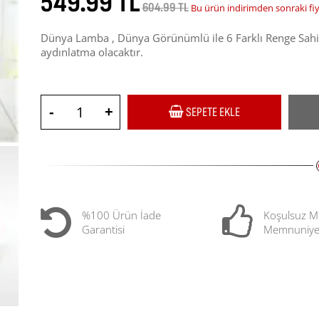
549.99 TL
604.99 TL
Bu ürün indirimden sonraki fi
Dünya Lamba , Dünya Görünümlü ile 6 Farklı Renge Sahip
aydınlatma olacaktır.
-
+
SEPETE EKLE
%100 Ürün İade
Koşulsuz M
Garantisi
Memnuniye