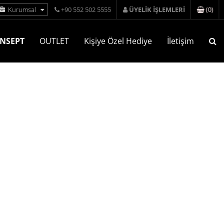
(
0
)
Kurumsal
+90 552 502 5555
ÜYELİK İŞLEMLERİ
NSEPT
OUTLET
Kişiye Özel Hediye
İletişim