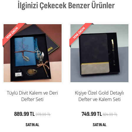
İlginizi Çekecek Benzer Ürünler
Tüylü Divit Kalem ve Deri
Kişiye Özel Gold Detaylı
Defter Seti
Defter ve Kalem Seti
889.99 TL
749.99 TL
978.99 TL
824.99 TL