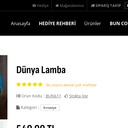
Hediye
Mağazalarımız
SİPARİŞ TAKİP
Anasayfa
HEDİYE REHBERİ
Ürünler
BUN CO
Dünya Lamba
Bu ürünü alanlar çok mutlular
Ürün Kodu :
BUN611
Stokta Var
Kategori :
Kırtasiye