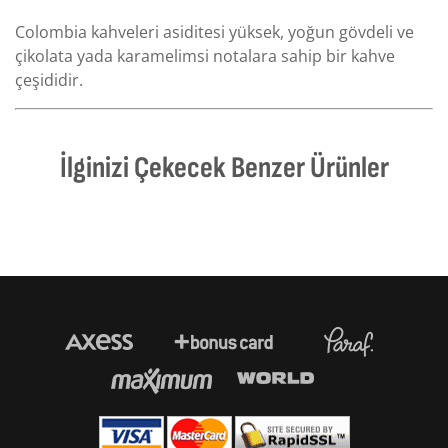
Colombia kahveleri asiditesi yüksek, yoğun gövdeli ve
çikolata yada karamelimsi notalara sahip bir kahve
çeşididir.
İlginizi Çekecek Benzer Ürünler