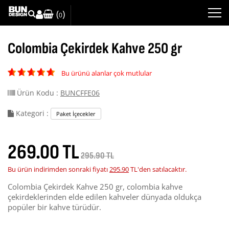
(
)
0
Colombia Çekirdek Kahve 250 gr
Bu ürünü alanlar çok mutlular
Ürün Kodu :
BUNCFFE06
Kategori :
Paket İçecekler
269.00 TL
295.90 TL
Bu ürün indirimden sonraki fiyatı
295.90
TL'den satılacaktır.
Colombia Çekirdek Kahve 250 gr, colombia kahve
çekirdeklerinden elde edilen kahveler dünyada oldukça
popüler bir kahve türüdür.