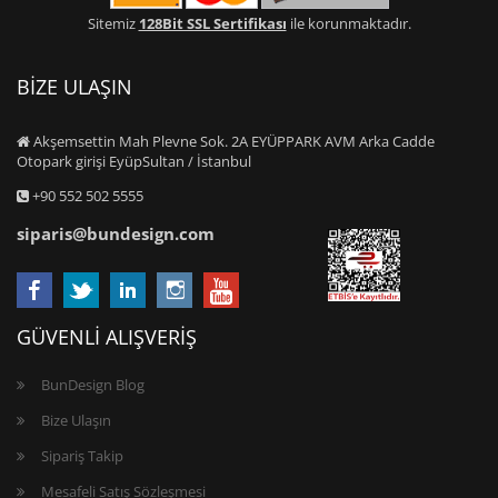
Sitemiz
128Bit SSL Sertifikası
ile korunmaktadır.
BİZE ULAŞIN
Akşemsettin Mah Plevne Sok. 2A EYÜPPARK AVM Arka Cadde
Otopark girişi EyüpSultan / İstanbul
+90 552 502 5555
siparis@bundesign.com
GÜVENLİ ALIŞVERİŞ
BunDesign Blog
Bize Ulaşın
Sipariş Takip
Mesafeli Satış Sözleşmesi